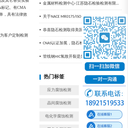
构及其它各类实验
▪
金属材料检测中心-江苏隐石检验检测有限公司
标记。有CMA
单，具有法律效
▪
关于NACE MR0175/ISO 15156的标准解读
▪
恭喜隐石检测取得美国NIST冲击认证
。为客户定制检测
▪
CNAS认证加冕，隐石检测再创辉煌，精准检测助力企业发展！
▪
管线钢HIC氢致开裂是如何发生的以及预防措施
热门标签
换一批
应力腐蚀检测
金属腐蚀检测
晶间腐蚀检测
模拟工况腐蚀检测
电化学腐蚀检测
盐雾检测