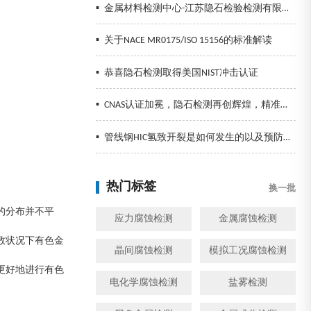
▪
金属材料检测中心-江苏隐石检验检测有限公司
▪
关于NACE MR0175/ISO 15156的标准解读
▪
恭喜隐石检测取得美国NIST冲击认证
▪
CNAS认证加冕，隐石检测再创辉煌，精准检测助力企业发展！
▪
管线钢HIC氢致开裂是如何发生的以及预防措施
热门标签
换一批
的分布并不平
应力腐蚀检测
金属腐蚀检测
数状况下有色金
晶间腐蚀检测
模拟工况腐蚀检测
更好地进行有色
电化学腐蚀检测
盐雾检测