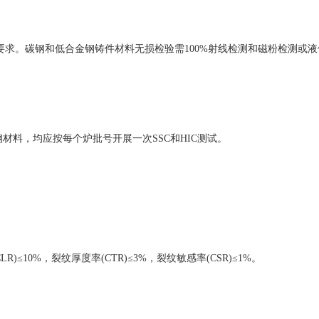
锻件的要求。碳钢和低合金钢铸件材料无损检验需100%射线检测和磁粉检测或
材料，均应按每个炉批号开展一次SSC和HIC测试。
10%，裂纹厚度率(CTR)≤3%，裂纹敏感率(CSR)≤1%。