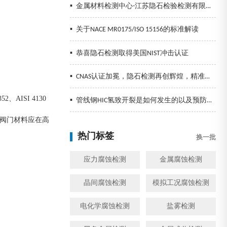
▪
金属材料检测中心-江苏隐石检验检测有限公司
▪
关于NACE MR0175/ISO 15156的标准解读
▪
恭喜隐石检测取得美国NIST冲击认证
▪
CNAS认证加冕，隐石检测再创辉煌，精准检测助力企业发展！
AISI 4130
▪
管线钢HIC氢致开裂是如何发生的以及预防措施
提供的阀门材料应在高
热门标签
换一批
应力腐蚀检测
金属腐蚀检测
晶间腐蚀检测
模拟工况腐蚀检测
电化学腐蚀检测
盐雾检测