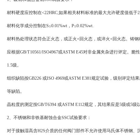
材料硬度应控制在<22HRC;如果相关材料标准的最大允许硬度值低于
材料化学成分控制在S≤0.01%wt，P≤0.02%wt.
材料热处理状态符合正火态，或正火+回火态，或淬火+回火态。铸钢
应根据GB/T10561/ISO4967或ASTM E45对非金属夹杂进
1.5级。
组织缺陷按GB226 或ISO 4969或ASTM E381规定试验，级
等缺陷。
晶粒度的测定按GB/T6394 或ASTM E112规定，其结果应是5级或5
2、不锈钢和非铁基耐蚀合金SSC试验要求：
对于接触湿高含H2S介质的任何阀门部件不允许使用马氏体不锈钢、