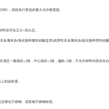
22HRC，则应执行更低的最大允许硬度值。
材料应符合正火+回火态。
行评定。脆性非金属夹杂(氧化物和脆性硅酸盐类)或弹性非金属夹杂(硫化物和弹性硅
别评定结果应满足一般疏松≤2级，中心疏松≤2级，偏析≤2级，不允许材料内部存
级以上的晶粒度。
沉淀硬化不锈钢、或双相不锈钢材质。