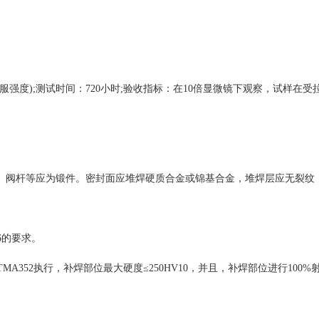
实际屈服强度);测试时间：720小时;验收指标：在10倍显微镜下观察，试样在
、闸板、阀杆等应为锻件。密封面应堆焊硬质合金或锦基合金，堆焊层应无裂纹，
56的要求。
TMA352执行，补焊部位最大硬度≤250HV10，并且，补焊部位进行100