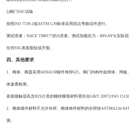
2)阀门SSC试验
按照ISO 7539-2或ASTM G39标准采用四点弯曲试件进行。
测试溶液：NACE TM0177的A溶液。测试加载应力：80%AYS(
任何SSC表面裂纹或开裂。
四、其他要求
1、阀体、阀盖采用AISI4130锻件堆焊625。阀门内构件如球体
体渗透检测。
直接接触湿高含H2S介质的螺栓螺母材料需符合GB/T 20972/ISO 151
2、阀体锻件材料不允许补焊。阀体铸件材料的补焊按ASTMA216/AS
测。