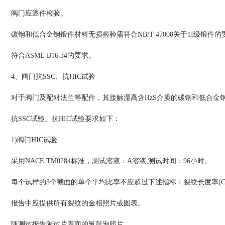
阀门应逐件检验。
碳钢和低合金钢锻件材料无损检验需符合NB/T 47008关于1I级
符合ASME B16.34的要求。
4、阀门抗SSC、抗HIC试验
对于阀门及配对法兰等配件，其接触湿高含HzS介质的碳钢和低合金钢
抗SSC试验、抗HIC试验要求如下：
1)阀门HIC试验
采用NACE TM0284标准，测试溶液：A溶液;测试时间：96小时。
每个试样的3个截面的单个平均比率不应超过下述指标：裂纹长度率(CLR)≤
报告中应提供所有裂纹的金相照片或图表。
随测试报告附试片表面的氢鼓泡照片。