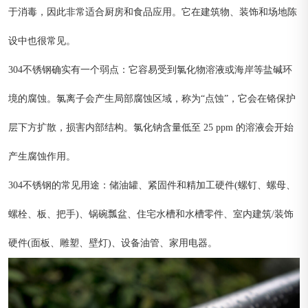
于消毒，因此非常适合厨房和食品应用。它在建筑物、装饰和场地陈
设中也很常见。
304不锈钢确实有一个弱点：它容易受到氯化物溶液或海岸等盐碱环
境的腐蚀。氯离子会产生局部腐蚀区域，称为“点蚀”，它会在铬保护
层下方扩散，损害内部结构。氯化钠含量低至 25 ppm 的溶液会开始
产生腐蚀作用。
304不锈钢的常见用途：储油罐、紧固件和精加工硬件(螺钉、螺母、
螺栓、板、把手)、锅碗瓢盆、住宅水槽和水槽零件、室内建筑/装饰
硬件(面板、雕塑、壁灯)、设备油管、家用电器。