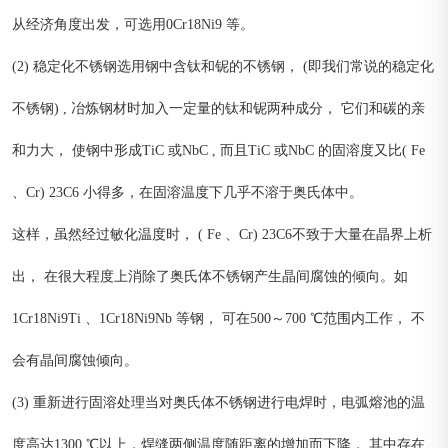
从经济角度出发，可选用0Cr18Ni9 等。
(2) 稳定化不锈钢选用钢中含钛和铌的不锈钢， (即我们常说的稳定化
不锈钢) , 冶炼钢材时加入一定量的钛和铌两种成分， 它们和碳的亲
和力大， 使钢中形成TiC 或NbC , 而且TiC 或NbC 的固溶度又比( Fe
、Cr) 23C6 小得多，在固溶温度下几乎不溶于奥氏体中。
这样，虽然经过敏化温度时， ( Fe 、Cr) 23C6不致于大量在晶界上析
出， 在很大程度上消除了奥氏体不锈钢产生晶间腐蚀的倾向。如
1Cr18Ni9Ti 、1Cr18Ni9Nb 等钢， 可在500～700 ℃范围内工作， 不
会有晶间腐蚀倾向。
(3) 重新进行固溶处理当对奥氏体不锈钢进行电焊时，电弧熔池的温
度高达1300 ℃以上，焊缝两侧温度随距离的增加而下降， 其中存在