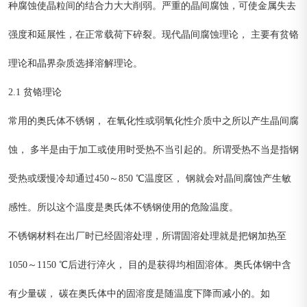
种腐蚀使晶粒间的结合力大大削弱。严重的晶间腐蚀，可使金属失去
强度和延展性，在正常载荷下碎裂。现代晶间腐蚀理论， 主要有贫铬
理论和晶界杂质选择溶解理论。
2.1 贫铬理论
常用的奥氏体不锈钢， 在氧化性或弱氧化性介质中之所以产生晶间腐
蚀， 多半是由于加工或使用时受热不当引起的。所谓受热不当是指钢
受热或缓慢冷却通过450～850 ℃温度区， 钢就会对晶间腐蚀产生敏
感性。所以这个温度是奥氏体不锈钢使用的危险温度。
不锈钢材料在出厂时已经固溶处理，所谓固溶处理就是把钢加热至
1050～1150 ℃后进行淬火， 目的是获得均相固溶体。奥氏体钢中含
有少量碳， 碳在奥氏体中的固溶度是随温度下降而减小的。如