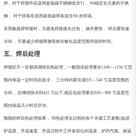
焊。对于焊接件应选用超低碳不锈钢或含Ti 、Nb稳定化元素的不锈
钢， 对于焊条应选用超低碳焊条或含Nb 的焊条。
采用氩弧焊焊接时，为避免焊接接头过热， 操作要快， 焊后要快速
冷却， 尽量减少焊缝两侧母材在敏化温度范围停留的时间。
五、焊后处理
焊缝区不一定都强调焊后热处理，一般固溶处理要在1100～1150 ℃范
围内保温一定时间后急冷， 三分钟内要完成925～540 ℃温度范围的
冷却， 在继续快冷到425 ℃以下;稳定化处理要在850～880 ℃温度范
围内保温几小时后空冷。
预期的焊后热处理效果， 同热处理全过程的各个关键工艺参数(如进
炉温度、升温速度、升温过程中工件各部位的温差、炉内气氛、保温