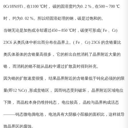
0Cr18Ni9Ti , 在1100 ℃时， 碳的固溶度约为0. 2 % , 在500～700 ℃
时， 约为0. 02 %。所以经固溶处理的钢，碳是过饱和的。
当钢无论是加热或冷却通过450～850 ℃时，碳便可形成( Fe 、Cr)
23C6 从奥氏体中析出而分布在晶界上。( Fe 、Cr) 23C6 的含铬量比
奥氏体基体的含铬量高很多， 它的析出自然消耗了晶界附近大量的
铬， 而消耗的铬不能从晶粒中通过扩散及时得到补充。
因为铬的扩散速度很慢， 结果晶界附近的含铬量低于钝化必须的的限
量(即12 %Cr) ,形成贫铬区， 因而钝态受到破坏， 晶界附近区域电位
下降， 而晶粒本身仍维持钝态， 电位较高， 晶粒与晶界构成活态
———钝态微电偶电池， 电池具有大阴极小阳极的面积比，这样就导
致晶界区的腐蚀。