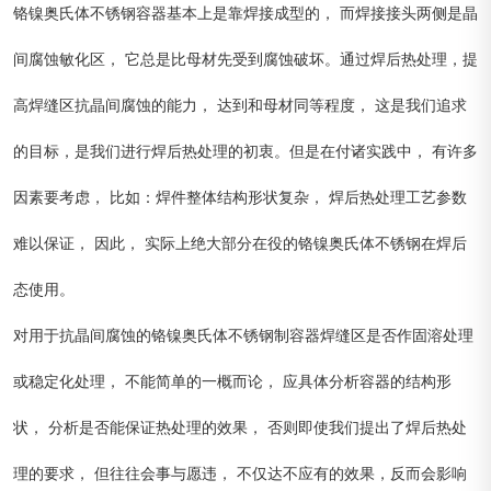
铬镍奥氏体不锈钢容器基本上是靠焊接成型的， 而焊接接头两侧是晶
间腐蚀敏化区， 它总是比母材先受到腐蚀破坏。通过焊后热处理，提
高焊缝区抗晶间腐蚀的能力， 达到和母材同等程度， 这是我们追求
的目标，是我们进行焊后热处理的初衷。但是在付诸实践中， 有许多
因素要考虑， 比如：焊件整体结构形状复杂， 焊后热处理工艺参数
难以保证， 因此， 实际上绝大部分在役的铬镍奥氏体不锈钢在焊后
态使用。
对用于抗晶间腐蚀的铬镍奥氏体不锈钢制容器焊缝区是否作固溶处理
或稳定化处理， 不能简单的一概而论， 应具体分析容器的结构形
状， 分析是否能保证热处理的效果， 否则即使我们提出了焊后热处
理的要求， 但往往会事与愿违， 不仅达不应有的效果，反而会影响