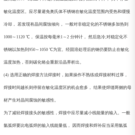
敏化温度区。应尽量避免奥氏体不锈钢在敏化温度范围内受热和缓慢
冷却， 若发现有晶间腐蚀倾向， 一般对非稳定化的不锈钢多加热到
1000～1120 ℃， 保温按每毫米1～2 分钟计， 然后急冷;对稳定化不
锈钢以加热到950～1050 ℃为宜。经固溶处理后的钢仍要防止在敏化
温度加热，否则碳化铬会重新沿晶界析出。
(4) 选用正确的焊接方法焊接时，如果操作不熟练或焊接材料过厚，
焊接时间越长则停留在敏化温度区的机会愈多， 结果使焊缝两侧的母
材产生对晶间腐蚀的敏感性。
为了减轻焊接接头的敏感性，焊接中应尽量减小线能量的输入。一般
氩弧焊要比电弧焊的输入线能量低， 因而焊接和焊补应当采用氩弧