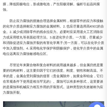
膜，降低阳极电位，形成微电池，产生阳极溶解。偏析引起晶间腐
蚀。
防止应力腐蚀的措施合理选择金属材料，根据零件的应力和接触
的化学介质选择耐应力腐蚀的金属材料。2. 也应尽量选用高KISCC的合
金。2. 减少或消除零件的残余拉应力。必要时应采用退火工艺消除应
力或采用喷丸等表面处理方法。3.改进化学介质。一方面，尽量减少
和消除促进应力腐蚀开裂的有害化学离子;另一方面，可以在化学介质
中加入缓蚀剂。4. 采用电化学保护和阴极保护，使化学介质中的金属
电位远离应力腐蚀敏感电位区。
尽管近年来聚合物和复合材料的就用越来越多，但金属仍然是重
要的结构材料，这主要归因于它们的强度、刚度、韧性和耐高温。不
幸的是，金属会受到腐蚀的侵害（贵金属除外，如黄金和铂金，它们
在常规条件下使用是相当罕见的）。腐蚀可以有多种形式，这里要谈
的是腐蚀和机械应力相互作用的开裂形式。这种类型的失效被称为应
力腐蚀开裂。