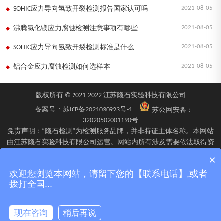
2021-08-05
SOHIC应力导向氢致开裂检测报告国家认可吗
2021-08-05
沸腾氯化镁应力腐蚀检测注意事项有哪些
2021-08-05
SOHIC应力导向氢致开裂检测标准是什么
2021-08-05
铝合金应力腐蚀检测如何选样本
版权所有 © 2021-2022 江苏隐石实验科技有限公司
备案号：
苏ICP备2021030923号-1
苏公网安备：
32020502001190号
免责声明：“隐石检测”为检测服务品牌，并非持证主体名称。本网站
由江苏隐石实验科技有限公司运营。网站内所有涉及需要依法取得资
质的检验、检测、校验服务，均由旗下具备相应资质的子公司江苏隐
×
石检验检测有限公司、四川隐石检验检测有限公司、南京隐石安全阀
欢迎您浏览本网站，请留下您的【联系电话】,或者
校验有限公司在资质认定能力范围内具体实施并出具报告。不同检测
拨打全国...
项目的资质适用范围、报告标识及出具主体可能不同，具体情况以双
方签订的委托确认文件、资质证书附表及最终出具的检测报告为准。
现在咨询
稍后再说