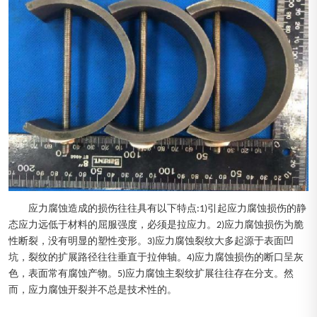
应力腐蚀造成的损伤往往具有以下特点:1)引起应力腐蚀损伤的静
态应力远低于材料的屈服强度，必须是拉应力。2)应力腐蚀损伤为脆
性断裂，没有明显的塑性变形。3)应力腐蚀裂纹大多起源于表面凹
坑，裂纹的扩展路径往往垂直于拉伸轴。4)应力腐蚀损伤的断口呈灰
色，表面常有腐蚀产物。5)应力腐蚀主裂纹扩展往往存在分支。然
而，应力腐蚀开裂并不总是技术性的。