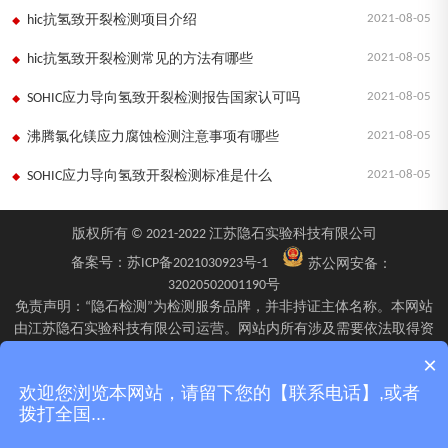
2021-08-05
hic抗氢致开裂检测项目介绍
2021-08-05
hic抗氢致开裂检测常见的方法有哪些
2021-08-05
SOHIC应力导向氢致开裂检测报告国家认可吗
2021-08-05
沸腾氯化镁应力腐蚀检测注意事项有哪些
2021-08-05
SOHIC应力导向氢致开裂检测标准是什么
版权所有 © 2021-2022 江苏隐石实验科技有限公司
备案号：
苏ICP备2021030923号-1
苏公网安备：
32020502001190号
免责声明：“隐石检测”为检测服务品牌，并非持证主体名称。本网站
由江苏隐石实验科技有限公司运营。网站内所有涉及需要依法取得资
质的检验、检测、校验服务，均由旗下具备相应资质的子公司江苏隐
×
石检验检测有限公司、四川隐石检验检测有限公司、南京隐石安全阀
欢迎您浏览本网站，请留下您的【联系电话】,或者
校验有限公司在资质认定能力范围内具体实施并出具报告。不同检测
拨打全国...
项目的资质适用范围、报告标识及出具主体可能不同，具体情况以双
方签订的委托确认文件、资质证书附表及最终出具的检测报告为准。