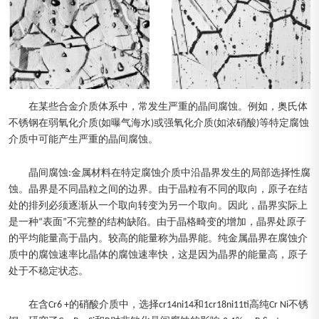
在某些合金介质体系中，常发生严重的晶间腐蚀。例如，奥氏体
不锈钢在弱氧化介质(如曝气海水)或强氧化介质(如浓硝酸)等特定腐蚀
介质中可能产生严重的晶间腐蚀。
晶间腐蚀:金属材料在特定腐蚀介质中沿晶界发生的局部选择性腐
蚀。晶界是不同晶粒之间的边界。由于晶粒有不同的取向，原子在结
处的排列必须逐渐从一个取向转变为另一个取向。因此，晶界实际上
是一种“表面”不完整的结构缺陷。由于晶格畸变的增加，晶界处原子
的平均能量高于晶内。较高的能量称为晶界能。纯金属晶界在腐蚀介
质中的腐蚀速率比晶体的腐蚀速率快，这是因为晶界的能量高，原子
处于不稳定状态。
在含Cr6 +的硝酸介质中，选择cr14ni14和1cr18ni11ti高纯Cr Ni不锈