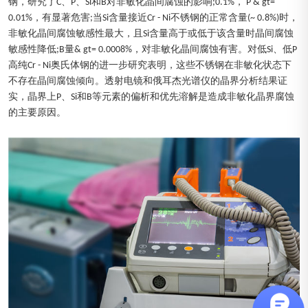
钢，研究了C、P、Si和B对非敏化晶间腐蚀的影响;0.1%， P & gt=
0.01%，有显著危害;当Si含量接近Cr - Ni不锈钢的正常含量(~ 0.8%)时，
非敏化晶间腐蚀敏感性最大，且Si含量高于或低于该含量时晶间腐蚀
敏感性降低;B量& gt= 0.0008%，对非敏化晶间腐蚀有害。对低Si、低P
高纯Cr - Ni奥氏体钢的进一步研究表明，这些不锈钢在非敏化状态下
不存在晶间腐蚀倾向。透射电镜和俄耳杰光谱仪的晶界分析结果证
实，晶界上P、Si和B等元素的偏析和优先溶解是造成非敏化晶界腐蚀
的主要原因。