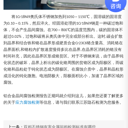
将1Cr18Ni9奥氏体不锈钢加热到1050 ~ 1150℃，固溶碳的固溶度
为0.10 ~ 0.15%，然后淬火。经固溶处理的1Cr18Ni9钢是一种碳过饱和
体，不会产生晶间腐蚀。在700 ~ 800℃的温度范围内，碳的固溶体不
超过0.02%，过饱和碳将从奥氏体中完全或部分析出。这时,碳会扩散
到晶界和结合铁和铬在晶界形成硬质合金Cr23C6铬含量高、消耗铬在
晶界面积,和铬粒内扩散速度慢得多比在晶界,在晶界区消耗的铬没有
时间补充，因此在晶界区形成铬贫区。对于不锈钢来说，由于晶界钝
化状态的破坏，晶界上析出的碳化铬周围的贫铬区成为阳极区，而碳
化铬和晶粒处于钝化状态成为阴极区。在腐蚀介质中，晶界和晶粒形
成活化的钝化微胞。电池阴极大，阳极面积比小，加速了晶界区域的
腐蚀。
铝合金晶间腐蚀检测报告正规吗就介绍到这儿，如果您还要了解更多
的关于
应力腐蚀检测
等信息，请与我们联系江苏隐石检测为您服务。
上一条：
双相不锈钢有害金属间相检测标准有哪些