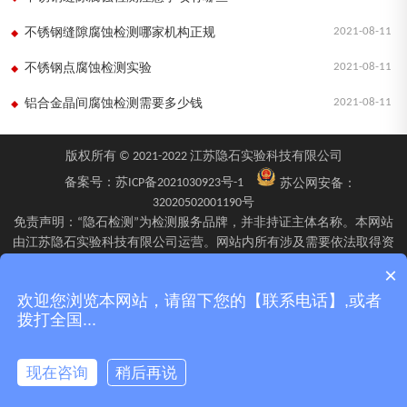
2021-08-11
不锈钢缝隙腐蚀检测哪家机构正规
2021-08-11
不锈钢点腐蚀检测实验
2021-08-11
铝合金晶间腐蚀检测需要多少钱
版权所有 © 2021-2022 江苏隐石实验科技有限公司
备案号：
苏ICP备2021030923号-1
苏公网安备：
32020502001190号
免责声明：“隐石检测”为检测服务品牌，并非持证主体名称。本网站
由江苏隐石实验科技有限公司运营。网站内所有涉及需要依法取得资
质的检验、检测、校验服务，均由旗下具备相应资质的子公司江苏隐
×
石检验检测有限公司、四川隐石检验检测有限公司、南京隐石安全阀
欢迎您浏览本网站，请留下您的【联系电话】,或者
校验有限公司在资质认定能力范围内具体实施并出具报告。不同检测
拨打全国...
项目的资质适用范围、报告标识及出具主体可能不同，具体情况以双
方签订的委托确认文件、资质证书附表及最终出具的检测报告为准。
现在咨询
稍后再说
菜单
产品
拨号
地图