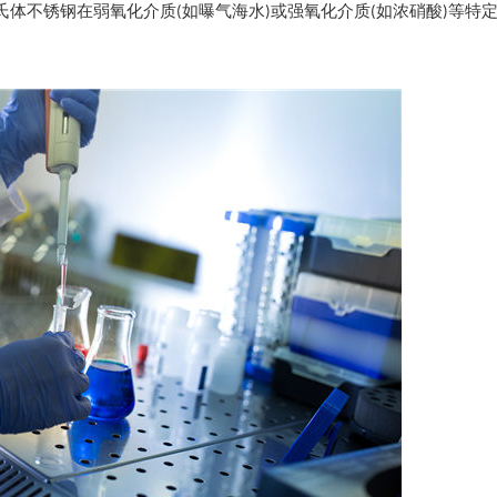
体不锈钢在弱氧化介质(如曝气海水)或强氧化介质(如浓硝酸)等特