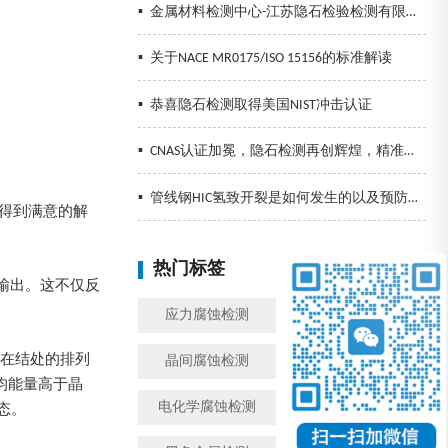
▪
金属材料检测中心-江苏隐石检验检测有限公司
▪
关于NACE MR0175/ISO 15156的标准解读
▪
恭喜隐石检测取得美国NIST冲击认证
▪
CNAS认证加冕，隐石检测再创辉煌，精准检测助力企业发展！
▪
管线钢HIC氢致开裂是如何发生的以及预防措施
践得到满意的解
热门标签
换一批
的输出。这不仅反
应力腐蚀检测
金属腐蚀检测
子在结处的排列
晶间腐蚀检测
模拟工况腐蚀检测
均能量高于晶
电化学腐蚀检测
盐雾检测
态。