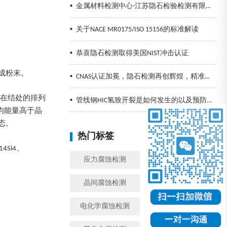
▪
金属材料检测中心-江苏隐石检验检测有限公司
▪
关于NACE MR0175/ISO 15156的标准解读
▪
恭喜隐石检测取得美国NIST冲击认证
成粉末。
▪
CNAS认证加冕，隐石检测再创辉煌，精准检测助力企业发展！
子在结处的排列
▪
管线钢HIC氢致开裂是如何发生的以及预防措施
均能量高于晶
态。
热门标签
换一批
4Si4、
应力腐蚀检测
金属腐蚀检测
晶间腐蚀检测
模拟工况腐蚀检测
电化学腐蚀检测
盐雾检测