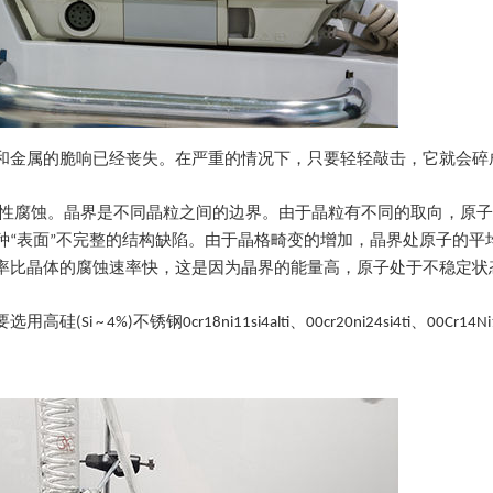
和金属的脆响已经丧失。在严重的情况下，只要轻轻敲击，它就会碎
择性腐蚀。晶界是不同晶粒之间的边界。由于晶粒有不同的取向，原
种“表面”不完整的结构缺陷。由于晶格畸变的增加，晶界处原子的平
率比晶体的腐蚀速率快，这是因为晶界的能量高，原子处于不稳定状
不锈钢0cr18ni11si4alti、00cr20ni24si4ti、00Cr14Ni1