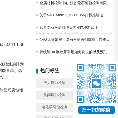
▪
金属材料检测中心-江苏隐石检验检测有限公司
▪
关于NACE MR0175/ISO 15156的标准解读
▪
恭喜隐石检测取得美国NIST冲击认证
▪
CNAS认证加冕，隐石检测再创辉煌，精准检测助力企业发展！
(2)对于Ni
▪
管线钢HIC氢致开裂是如何发生的以及预防措施
子在结处的排列
热门标签
均能量高于晶
换一批
态。
应力腐蚀检测
金属腐蚀检测
除晶间腐蚀倾
晶间腐蚀检测
模拟工况腐蚀检测
电化学腐蚀检测
盐雾检测