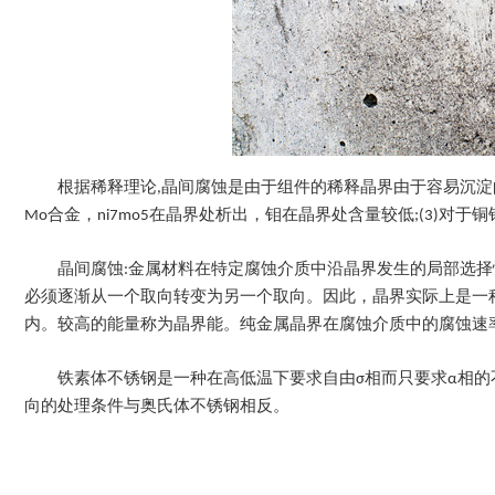
根据稀释理论,晶间腐蚀是由于组件的稀释晶界由于容易沉淀的第二
Mo合金，ni7mo5在晶界处析出，钼在晶界处含量较低;(3)对于
晶间腐蚀:金属材料在特定腐蚀介质中沿晶界发生的局部选
必须逐渐从一个取向转变为另一个取向。因此，晶界实际上是一
内。较高的能量称为晶界能。纯金属晶界在腐蚀介质中的腐蚀速
铁素体不锈钢是一种在高低温下要求自由σ相而只要求α相
向的处理条件与奥氏体不锈钢相反。