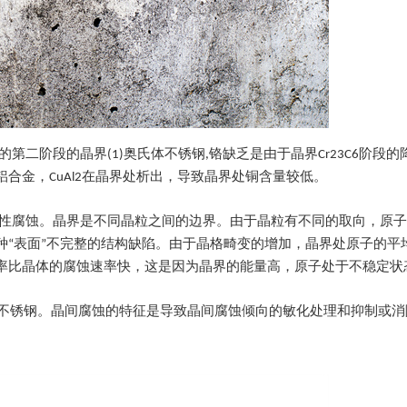
阶段的晶界(1)奥氏体不锈钢,铬缺乏是由于晶界Cr23C6阶段的降水,
铜铝合金，CuAl2在晶界处析出，导致晶界处铜含量较低。
择性腐蚀。晶界是不同晶粒之间的边界。由于晶粒有不同的取向，原
种“表面”不完整的结构缺陷。由于晶格畸变的增加，晶界处原子的平
率比晶体的腐蚀速率快，这是因为晶界的能量高，原子处于不稳定状
的不锈钢。晶间腐蚀的特征是导致晶间腐蚀倾向的敏化处理和抑制或消