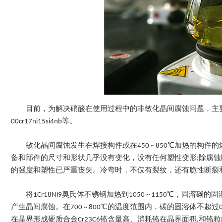
目前，为解决硝酸在使用过程中的非敏化晶间腐蚀问题，主要选用高硅(Si ~ 4%)
00cr17ni15si4nb等。
敏化晶间腐蚀发生在焊接构件或在450 ~ 850℃加热的
备和部件的尺寸和形状几乎没有变化，没有任何塑性变形;除腐蚀
的强度和塑性已严重丧失。冷弯时，不仅有裂纹，还有脆性断裂
将1Cr18Ni9奥氏体不锈钢加热到1050 ~ 1150℃，固溶碳的
产生晶间腐蚀。在700 ~ 800℃的温度范围内，碳的固溶体不
在晶界形成硬质合金Cr23C6铬含量高、消耗铬在晶界面积,和