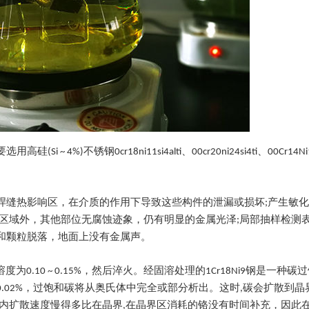
不锈钢0cr18ni11si4alti、00cr20ni24si4ti、00Cr14Ni1
构件的焊缝热影响区，在介质的作用下导致这些构件的泄漏或损坏;产生敏
区域外，其他部位无腐蚀迹象，仍有明显的金属光泽;局部抽样检测
和颗粒脱落，地面上没有金属声。
固溶度为0.10 ~ 0.15%，然后淬火。经固溶处理的1Cr18Ni9钢是一种
超过0.02%，过饱和碳将从奥氏体中完全或部分析出。这时,碳会扩散到
铬粒内扩散速度慢得多比在晶界,在晶界区消耗的铬没有时间补充，因此