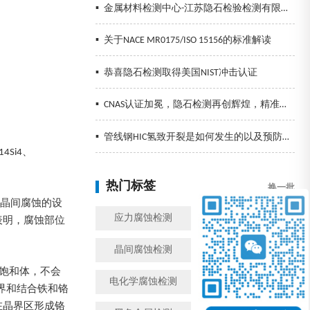
▪
金属材料检测中心-江苏隐石检验检测有限公司
▪
关于NACE MR0175/ISO 15156的标准解读
▪
恭喜隐石检测取得美国NIST冲击认证
▪
CNAS认证加冕，隐石检测再创辉煌，精准检测助力企业发展！
▪
管线钢HIC氢致开裂是如何发生的以及预防措施
4Si4、
热门标签
换一批
化晶间腐蚀的设
应力腐蚀检测
金属腐蚀检测
表明，腐蚀部位
晶间腐蚀检测
模拟工况腐蚀检测
碳过饱和体，不会
电化学腐蚀检测
盐雾检测
晶界和结合铁和铬
在晶界区形成铬