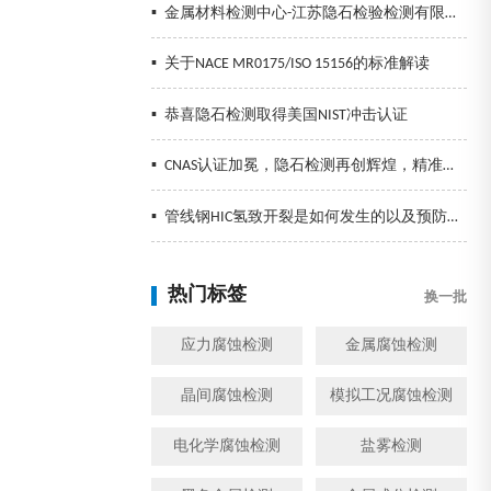
▪
金属材料检测中心-江苏隐石检验检测有限公司
▪
关于NACE MR0175/ISO 15156的标准解读
▪
恭喜隐石检测取得美国NIST冲击认证
▪
CNAS认证加冕，隐石检测再创辉煌，精准检测助力企业发展！
▪
管线钢HIC氢致开裂是如何发生的以及预防措施
热门标签
换一批
应力腐蚀检测
金属腐蚀检测
晶间腐蚀检测
模拟工况腐蚀检测
电化学腐蚀检测
盐雾检测