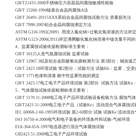
GB/T21433-2008不锈钢压力容器晶间腐蚀敏感性检验
GB/T 15260-1994镍基合金晶间腐蚀A法
GB/T 26491-20115XXX系铝合金晶间腐蚀试验方法 质量损失法
GB/T 7998-2005铝合金晶间腐蚀测定方法
ASTM G110-1992(2009）用浸入氯化钠+过氧化氢溶液的方
ASTM G123-2000(2011)评定沸腾酸化氯化钠溶液中镍含量
4、盐雾腐蚀试验依据检测标准主要有：
GB/T 10125人造气氛腐蚀试验 盐雾试验
GB/T 12967.3铝及铝合金阳极氧化膜检测方法 第3部分：铜加
GB/T 2423.18环境试验 第2部分：试验方法 试验Kb：盐雾，交
GB/T 1771色漆和清漆 耐中性盐雾性能的测定
GB/T 2423.17电工电子产品环境试验 第2部分: 试验方法 试验Ka
5、气体腐蚀试验依据检测标准主要有：
GB/T 5170.11-2008电工电子产品环境试验设备检验方法 腐蚀
GB/T2423.51-2000电工电子产品（试验Ke）流动混合气体腐蚀
IEC 60068-2-60-1995环境试验 第2-60部分:试验 试验Ke:流
ISO 16750-4-2006电气和电子装备的环境条件和试验-气候环境
EIA-364-65A-1997电连器进行混合气体腐蚀试验
GB2423.51-2000电工电子产品环境试验