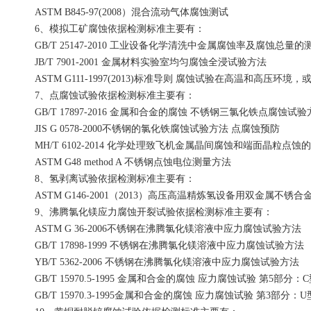
ASTM B845-97(2008）混合流动气体腐蚀测试
6、模拟工矿腐蚀依据检测标准主要有：
GB/T 25147-2010 工业设备化学清洗中金属腐蚀率及腐蚀总量
JB/T 7901-2001 金属材料实验室均匀腐蚀全浸试验方法
ASTM G111-1997(2013)标准导则 腐蚀试验在高温和高压环境
7、点腐蚀试验依据检测标准主要有：
GB/T 17897-2016 金属和合金的腐蚀 不锈钢三氯化铁点腐蚀试
JIS G 0578-2000不锈钢的氯化铁腐蚀试验方法 点腐蚀预防
MH/T 6102-2014 化学处理致飞机金属晶间腐蚀和端面晶粒点蚀
ASTM G48 method A 不锈钢点蚀电位测量方法
8、氢剥离试验依据检测标准主要有：
ASTM G146-2001（2013）高压高温精炼氢设备用双金属不锈
9、沸腾氯化镁应力腐蚀开裂试验依据检测标准主要有：
ASTM G 36-2006不锈钢在沸腾氯化镁溶液中应力腐蚀试验方法
GB/T 17898-1999 不锈钢在沸腾氯化镁溶液中应力腐蚀试验方法
YB/T 5362-2006 不锈钢在沸腾氯化镁溶液中应力腐蚀试验方法
GB/T 15970.5-1995 金属和合金的腐蚀 应力腐蚀试验 第5部
GB/T 15970.3-1995金属和合金的腐蚀 应力腐蚀试验 第3部