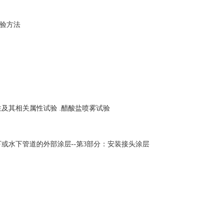
试验方法
:腐蚀性及其相关属性试验 .醋酸盐喷雾试验
用的地下或水下管道的外部涂层--第3部分：安装接头涂层