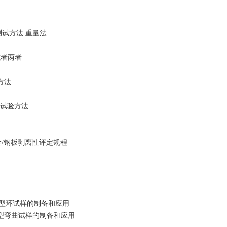
的测试方法 重量法
，或者两者
验方法
的试验方法
合金/钢板剥离性评定规程
分：C型环试样的制备和应用
分：U型弯曲试样的制备和应用