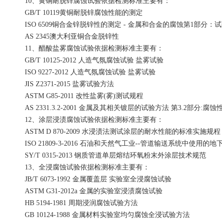
10、黄铜耐脱锌腐蚀试验依据检测标准主要有：
GB/T 10119黄铜耐脱锌腐蚀性能的测定
ISO 6509铜合金锌脱锌性的测定 - 金属和合金的腐蚀第1部分：
AS 2345澳大利亚铜合金脱锌性
11、醋酸盐雾腐蚀试验依据检测标准主要有：
GB/T 10125-2012 人造气氛腐蚀试验 盐雾试验
ISO 9227-2012 人造气氛腐蚀试验 盐雾试验
JIS Z2371-2015 盐雾试验方法
ASTM G85-2011 改性盐雾(雾)测试规程
AS 2331.3.2-2001 金属及其相关镀层的试验方法 第3.2部分
12、涂层浸渍腐蚀试验依据检测标准主要有：
ASTM D 870-2009 水浸渍法测试涂层的耐水性能的标准实施规程
ISO 21809-3-2016 石油和天然气工业--管道输送系统中使
SY/T 0315-2013 钢质管道单层熔结环氧粉末外涂层技术规范
13、全浸腐蚀试验依据检测标准主要有：
JB/T 6073-1992 金属覆盖层 实验室全浸腐蚀试验
ASTM G31-2012a 金属的实验室浸渍腐蚀试验
HB 5194-1981 周期浸润腐蚀试验方法
GB 10124-1988 金属材料实验室均匀腐蚀全浸试验方法