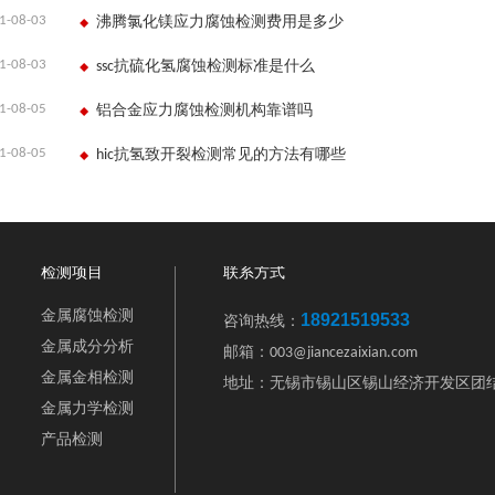
1-08-03
沸腾氯化镁应力腐蚀检测费用是多少
1-08-03
ssc抗硫化氢腐蚀检测标准是什么
1-08-05
铝合金应力腐蚀检测机构靠谱吗
1-08-05
hic抗氢致开裂检测常见的方法有哪些
检测项目
联系方式
金属腐蚀检测
18921519533
咨询热线：
金属成分分析
邮箱：003@jiancezaixian.com
金属金相检测
地址：无锡市锡山区锡山经济开发区团结
金属力学检测
产品检测