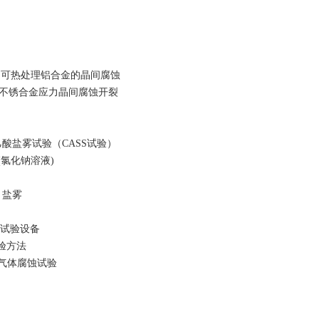
法评定可热处理铝合金的晶间腐蚀
不同的不锈合金应力晶间腐蚀开裂
速乙酸盐雾试验（CASS试验）
变(氯化钠溶液)
：盐雾
气体试验设备
试验方法
动混合气体腐蚀试验