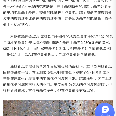
处的排列必须逐渐从一个取向转变为另一个取向。因此，晶界实际上
是一种“表面”不完整的结构缺陷。由于晶格畸变的增加，晶界处原子
的平均能量高于晶内。较高的能量称为晶界能。纯金属晶界在腐蚀介
质中的腐蚀速率比晶体的腐蚀速率快，这是因为晶界的能量高，原子
处于不稳定状态。
根据稀释理论,晶间腐蚀是由于组件的稀释晶界由于容易沉淀的第
二阶段的晶界(1)奥氏体不锈钢,铬缺乏是由于晶界Cr23C6阶段的降水,
(2)对于Ni Mo合金，ni7mo5在晶界处析出，钼在晶界处含量较低;(3)对
于铜铝合金，CuAl2在晶界处析出，导致晶界处铜含量较低。
非敏化晶间腐蚀通常发生在远离焊缝的母材上。其识别与敏化晶
间腐蚀基本一致。在金相显微镜和扫描电镜下观察了Cr - Ni奥氏体不
锈钢在尿素生产装置中的非敏化晶间腐蚀形貌。结果表明，这与上述
的敏化晶间腐蚀有很大的不同。主要表现为宽大的晶间腐蚀裂纹，但
往往延伸较浅，常伴有晶粒脱落，但在晶界处没有析出物。