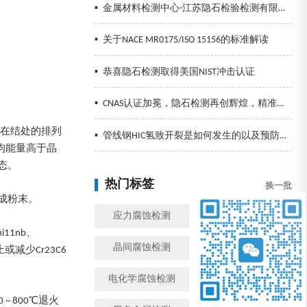
▪
金属材料检测中心-江苏隐石检验检测有限公司
▪
关于NACE MR0175/ISO 15156的标准解读
▪
恭喜隐石检测取得美国NIST冲击认证
▪
CNAS认证加冕，隐石检测再创辉煌，精准检测助力企业发展！
子在结处的排列
▪
管线钢HIC氢致开裂是如何发生的以及预防措施
均能量高于晶
态。
热门标签
换一批
成粉末。
应力腐蚀检测
金属腐蚀检测
i11nb、
晶间腐蚀检测
模拟工况腐蚀检测
减少Cr23C6
电化学腐蚀检测
盐雾检测
 800℃退火