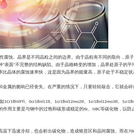
择性腐蚀。晶界是不同晶粒之间的边界。由于晶粒有不同的取向，原
种“表面”不完整的结构缺陷。由于晶格畸变的增加，晶界处原子的平
率比晶体的腐蚀速率快，这是因为晶界的能量高，原子处于不稳定状
和金属的脆响已经丧失。在严重的情况下，只要轻轻敲击，它就会碎
i、0cr18ni11ti、1cr18ni12mo2ti、1cr18ni12mo3ti、1cr18n
Nb的作用主要是与钢中的过饱和碳形成稳定的tic、NBC等碳化物，以防止或
下迅速冷却，也会析出碳化物，造成铬贫区和晶间腐蚀。而在700 ~