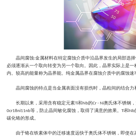
晶间腐蚀:金属材料在特定腐蚀介质中沿晶界发生的局部选
必须逐渐从一个取向转变为另一个取向。因此，晶界实际上是一
内。较高的能量称为晶界能。纯金属晶界在腐蚀介质中的腐蚀速
晶间腐蚀的特点是当金属表面没有损伤时，晶粒间的结合力
长期以来，采用含有稳定元素Ti和Nb的Cr - Ni奥氏体不锈钢，如1Cr18Ni9T
0cr18ni11nb等，防止晶间敏化腐蚀，取得了满意的效果。Ti和
碳化铬的形成。
由于铬在铁素体中的迁移速度远快于奥氏体不锈钢，即使在高温