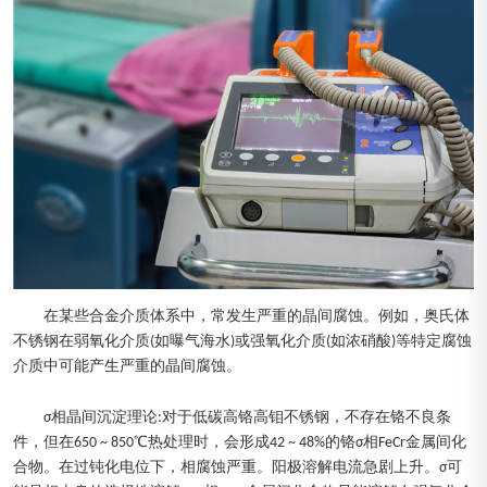
在某些合金介质体系中，常发生严重的晶间腐蚀。例如，奥氏体
不锈钢在弱氧化介质(如曝气海水)或强氧化介质(如浓硝酸)等特定腐蚀
介质中可能产生严重的晶间腐蚀。
σ相晶间沉淀理论:对于低碳高铬高钼不锈钢，不存在铬不良条
件，但在650 ~ 850℃热处理时，会形成42 ~ 48%的铬σ相FeCr金属间化
合物。在过钝化电位下，相腐蚀严重。阳极溶解电流急剧上升。σ可