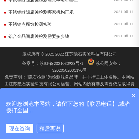
不锈钢缝隙腐蚀检测注意事项有哪些
2021-08-11
不锈钢缝隙腐蚀检测哪家机构正规
2021-08-11
不锈钢点腐蚀检测实验
2021-08-11
铝合金晶间腐蚀检测需要多少钱
版权所有 © 2021-2022 江苏隐石实验科技有限公司
备案号：
苏ICP备2021030923号-1
苏公网安备：
32020502001190号
免责声明：“隐石检测”为检测服务品牌，并非持证主体名称。本网站
由江苏隐石实验科技有限公司运营。网站内所有涉及需要依法取得资
质的检验、检测、校验服务，均由旗下具备相应资质的子公司江苏隐
×
石检验检测有限公司、四川隐石检验检测有限公司、南京隐石安全阀
欢迎您浏览本网站，请留下您的【联系电话】,或者
校验有限公司在资质认定能力范围内具体实施并出具报告。不同检测
拨打全国...
项目的资质适用范围、报告标识及出具主体可能不同，具体情况以双
方签订的委托确认文件、资质证书附表及最终出具的检测报告为准。
现在咨询
稍后再说