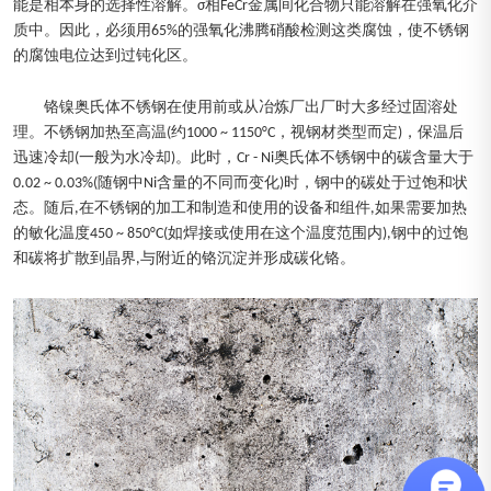
能是相本身的选择性溶解。σ相FeCr金属间化合物只能溶解在强氧化介
质中。因此，必须用65%的强氧化沸腾硝酸检测这类腐蚀，使不锈钢
的腐蚀电位达到过钝化区。
铬镍奥氏体不锈钢在使用前或从冶炼厂出厂时大多经过固溶处
理。不锈钢加热至高温(约1000 ~ 1150°C，视钢材类型而定)，保温后
迅速冷却(一般为水冷却)。此时，Cr - Ni奥氏体不锈钢中的碳含量大于
0.02 ~ 0.03%(随钢中Ni含量的不同而变化)时，钢中的碳处于过饱和状
态。随后,在不锈钢的加工和制造和使用的设备和组件,如果需要加热
的敏化温度450 ~ 850°C(如焊接或使用在这个温度范围内),钢中的过饱
和碳将扩散到晶界,与附近的铬沉淀并形成碳化铬。