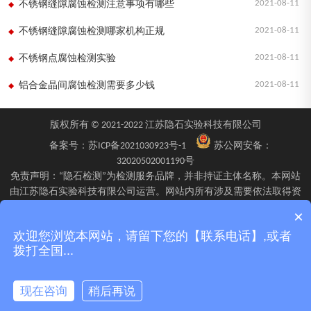
2021-08-11
不锈钢缝隙腐蚀检测注意事项有哪些
2021-08-11
不锈钢缝隙腐蚀检测哪家机构正规
2021-08-11
不锈钢点腐蚀检测实验
2021-08-11
铝合金晶间腐蚀检测需要多少钱
版权所有 © 2021-2022 江苏隐石实验科技有限公司
备案号：
苏ICP备2021030923号-1
苏公网安备：
32020502001190号
免责声明：“隐石检测”为检测服务品牌，并非持证主体名称。本网站
由江苏隐石实验科技有限公司运营。网站内所有涉及需要依法取得资
质的检验、检测、校验服务，均由旗下具备相应资质的子公司江苏隐
×
石检验检测有限公司、四川隐石检验检测有限公司、南京隐石安全阀
欢迎您浏览本网站，请留下您的【联系电话】,或者
校验有限公司在资质认定能力范围内具体实施并出具报告。不同检测
拨打全国...
项目的资质适用范围、报告标识及出具主体可能不同，具体情况以双
方签订的委托确认文件、资质证书附表及最终出具的检测报告为准。
现在咨询
稍后再说