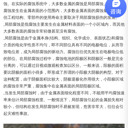
蚀。在实际的腐蚀系统中，大多数金属的腐蚀是局部腐蚀。由于局部
腐蚀发生在金属表面的小范围内，大多数金属表面的腐蚀量都很小，
但工程结构、零部件的使用寿命主要取决于局部腐蚀损伤的发展。
,局部腐蚀是指腐蚀主要发生在金属材料表面的一个小区域内，而其他
大多数表面的腐蚀非常轻微甚至没有腐蚀。
,局部腐蚀是由于金属本身(结构、组织、化学成分、表面状态)和腐蚀
介质的电化学性质不均匀，即不同部位具有不同的电极电位，从而导
致电位差，成为局部腐蚀的驱动力。腐蚀往往优先发生在电极电位低
的部位。在局部腐蚀过程中，腐蚀电池的阳极区和阴极区一般是完全
分离的，可以通过目视或微观检查加以区分。一般来说，阳极的面积
要比阴极的面积小得多，即形成了所谓的小阳极大阴极的构型。对于
这种配置，由于阴极面积比较大，阴极退极化作用很大，小阳极区域
的腐蚀非常严重，腐蚀集中在金属表面的局部阳极区域。
,当发生局部腐蚀时，由于金属表面细化程度不同，不能用平均腐蚀速
率来估计局部腐蚀程度。一般情况下，局部腐蚀引起的金属损失相对
较小，但结构在发生局部腐蚀时不易被发现，危害非常大，往往会引
起灾难性事故。