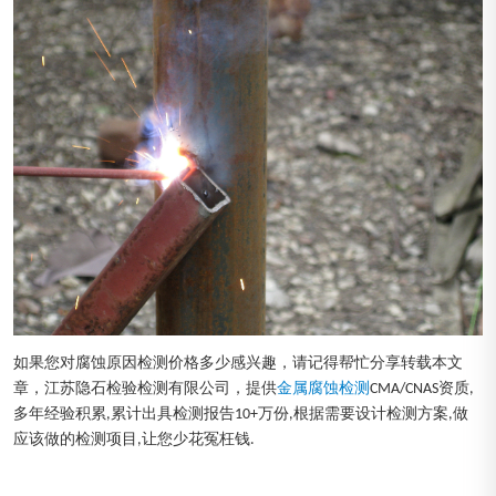
如果您对腐蚀原因检测价格多少感兴趣，请记得帮忙分享转载本文
章，江苏隐石检验检测有限公司，提供
金属腐蚀检测
CMA/CNAS资质,
多年经验积累,累计出具检测报告10+万份,根据需要设计检测方案,做
应该做的检测项目,让您少花冤枉钱.