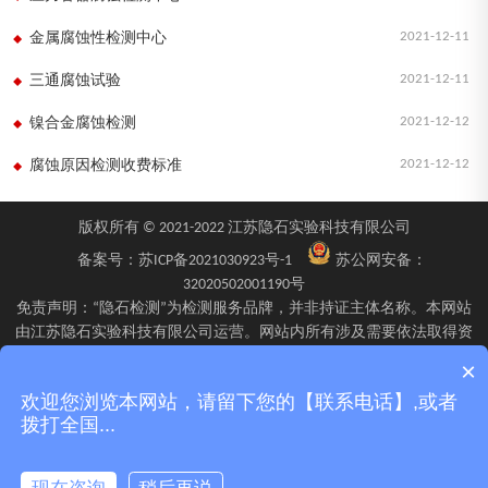
2021-12-11
金属腐蚀性检测中心
2021-12-11
三通腐蚀试验
2021-12-12
镍合金腐蚀检测
2021-12-12
腐蚀原因检测收费标准
版权所有 © 2021-2022 江苏隐石实验科技有限公司
备案号：
苏ICP备2021030923号-1
苏公网安备：
32020502001190号
免责声明：“隐石检测”为检测服务品牌，并非持证主体名称。本网站
由江苏隐石实验科技有限公司运营。网站内所有涉及需要依法取得资
质的检验、检测、校验服务，均由旗下具备相应资质的子公司江苏隐
×
石检验检测有限公司、四川隐石检验检测有限公司、南京隐石安全阀
欢迎您浏览本网站，请留下您的【联系电话】,或者
校验有限公司在资质认定能力范围内具体实施并出具报告。不同检测
拨打全国...
项目的资质适用范围、报告标识及出具主体可能不同，具体情况以双
方签订的委托确认文件、资质证书附表及最终出具的检测报告为准。