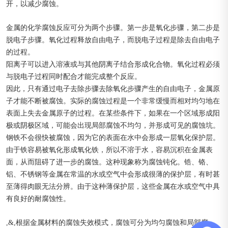
开，以减少腐蚀。
金属的化学腐蚀反应可分为两个步骤。第一步是氧化步骤，第二步是
脱电子步骤。氧化过程释放自由电子，而脱电子过程是除去自由电子
的过程。
阳离子可以进入溶液或与其他阴离子结合形成化合物。氧化过程必须
与脱电子过程同时配合才能完成整个反应。
因此，只有通过电子去除步骤去除氧化步骤产生的自由电子，金属原
子才能不断被腐蚀。实际的腐蚀过程是一个非常缓慢而相对均匀地在
表面上失去金属原子的过程。在某些条件下，如果在一个区域形成阳
极或阴极区域，可能会出现局部腐蚀不均匀，并形成可见的腐蚀坑。
钢铁不会很快被腐蚀，因为它的表面在水中会形成一层氧化保护层。
由于铁容易被氧化形成氧化铁，所以不溶于水，容易沉积在金属表
面，从而阻碍了进一步的腐蚀。这种现象称为腐蚀钝化。锆、铬、
铝、不锈钢等金属在常温的水或空气中会形成很薄的保护层，有时甚
至薄得肉眼无法分辨。由于这种薄保护层，这些金属在水或空气中具
有良好的耐腐蚀性。
,&,根据金属材料的腐蚀失效模式，腐蚀可分为均匀腐蚀和局部腐