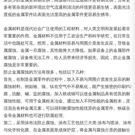
杂质少的金属更容易生锈，高温条件比低温条件更容易生锈，含有更
多有害杂质的脏环境比空气流通和清洁的环境更容易生锈，表面光洁
度低的金属零件比表面光洁度高的金属零件更容易生锈等。
金属材料是现代社会广泛使用的工程材料，对人类文明和发展起着非
常重要的作用。金属材料不仅用于工农业生产和科学研究，在日常生
活中也随处可见。然而，金属材料容易与周围介质发生反应，导致金
属腐蚀。金属一旦腐蚀，其性能将大大降低。如果设备上的金属部件
被腐蚀，设备将无法工作，给人员带来经济等损失。因此，防止金属
腐蚀是非常重要的。
防止金属腐蚀的方法有很多，包括以下几种:
首先，在制造金属零件的过程中，加入不易与周围介质发生反应的耐
腐蚀材料。例如铬、镍、钛在空气中不易氧化，能产生致密的印刷PU
膜，抗酸、碱、盐的腐蚀。加入铁或铜可以使金属制品具有优良的耐
腐蚀性能。可用于金属粉末冶金。通过加入不同性能的金属粉末，灵
活混合各种金属元素，可以得到耐腐蚀性能优异的金属零件。铁碳合
金等金属材料也可进行防腐处理。
第二，采用涂布法防止腐蚀。涂布工艺包括三大类:涂布与喷涂、涂布
与化学转化膜。在金属表面形成保护层，将金属与腐蚀介质的接触分