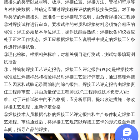
接接头的类型以及材料、板厚、焊接位置、焊接方法、管径和壁厚等
各种相关数据，并确定应通过焊接程序评估的焊接接头类型。对于每
种类型的焊接接头，应准备一份焊接程序说明，由负责焊接的工程师
②对焊接试样进行审查。要求试件的材质和焊接材料必须符合相应的
标准；焊工必须是本单位焊工，操作技能要熟练；焊接设备和仪器应
处于正常工作状态。焊工应根据焊接工艺说明书中规定的焊接工艺条
件进行焊接试验。
③理化检验。根据相关标准，对相关项目进行测试，测试结果填写测
试报告
④，并编制焊接工艺评定报告。焊接工艺评定报告(PQR)是根据技术
标准通过焊接样品和检验样品对焊接工艺进行评定后，通过整理焊接
工艺因素和试验记录而编制的综合报告。焊接工艺评定报告由焊接责
任工程师审查，并由质量保证工程师(或总工程师或技术负责人)批
准。对于评价试验中的不合格项，应分析原因。提出改进措施，修改
焊接工艺规程，重新评定合格
⑤焊接技术人员根据合格的焊接工艺评定报告和生产条件制定焊接工
艺规程。审核通过后，将焊接工艺规范以焊接工艺卡的形式送至焊接
车间，指导产品的焊接。