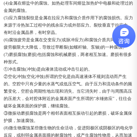
(4)金属在熔盐中的腐蚀。如热处理车间熔盐加热炉中电极和处理过的
金属的腐蚀。
(5)应力腐蚀裂纹是金属在拉应力和腐蚀介质作用下的腐蚀损伤。应力
来源于冷热加工过程中的残余应力或外部应力。裂纹垂直于拉应力，
有时沿金属晶界，有时穿晶。
(6)腐蚀疲劳是金属在交变应力(或脉冲应力)和腐蚀介质共同作用下，
疲劳极限大大降低，导致过早断裂(如螺杆轴、泵轴)的一种腐蚀。
(7)磨损腐蚀(磨损)包括腐蚀和机械磨损，两者相互加速。磨损有很多
种形式。
①冲击腐蚀(冲蚀)是由液体流动或冲击引起的。
②空化冲蚀(空化冲蚀)所谓的空化是由高速液体不规则流动而产生
的。空腔中只有少量的水蒸气或低压空气。由于压力和流动条件的频
繁变化，空腔会周期性地出现和消失。当它消失时，由于与周围高压
的压差大，会对腔体附近的金属表面产生所谓的“水锤效应”，往往会
破坏金属表面的保护膜，继续腐蚀。
③微振动磨损腐蚀是两个相邻表面相互振动引起的磨损，破坏金属保
护膜，加速腐蚀。
(8)微生物腐蚀某些微生物的生命活动，促进阳极区或阴极区的电化学
反应，或削弱金属表面膜的耐腐蚀性，或产生腐蚀性物质，从而加速