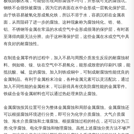
极或阴极区域，可能会出现局部腐蚀不均匀，并形成可见的腐蚀坑。
钢铁不会很快被腐蚀，因为它的表面在水中会形成一层氧化保护层。
由于铁容易被氧化形成氧化铁，所以不溶于水，容易沉积在金属表
面，从而阻碍了进一步的腐蚀。这种现象称为腐蚀钝化。锆、铬、
铝、不锈钢等金属在常温的水或空气中会形成很薄的保护层，有时甚
至薄得肉眼无法分辨。由于这种薄保护层，这些金属在水或空气中具
有良好的耐腐蚀性。
在制造金属零件的过程中，加入不易与周围介质发生反应的耐腐蚀材
料。例如铬、镍、钛在空气中不易氧化，能形成致密的印刷PU膜，能
抵抗酸、碱、盐的腐蚀。加入到铁或铜中，可制成耐腐蚀性能优良的
金属制品。有利于金属粉末冶金，各种金属元素可以灵活配比，通过
加入不同性能的金属粉末，可以获得具有优良防腐性能的金属零件。
铁碳合金等金属材料也可以通过热处理来防止腐蚀。
金属腐蚀按其位置可分为整体金属腐蚀和局部金属腐蚀。金属腐蚀还
可以根据腐蚀环境进行分类，即可分为化学介质腐蚀、大气介质腐
蚀、海水介质腐蚀和土壤腐蚀。根据腐蚀过程的特点，还可以分为三
类:化学腐蚀、电化学腐蚀和物理腐蚀。虽然上述腐蚀分类方法不够严