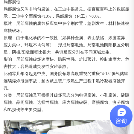
局部腐蚀
局部腐蚀又叫非均匀腐蚀，在工业中很常见。据百度百科上的数据显
示，工业中全面腐蚀<10%，局部腐蚀（化工）>80%。
概述：局部腐蚀的腐蚀反应集中在个别位置，急剧发生，材料快速被
腐蚀破坏。
原理：由于电化学的不一致性（如异种金属、表面缺陷、浓度差异、
应力集中、环境不均匀等），形成局部电池。局部电池阴阳极区分明
显，阴极/阳极面积比很大，共轭反应分别在不同区域发生。
影响：局部腐蚀破坏速度快、隐蔽性强、难以预计、控制难度大、危
害性大，容易造成突发性灾难事故。
比如零几年引起党中央、国务院领导高度重视的重庆“4·15”氯气储罐
连续爆炸泄漏事故，起因就是该厂液氯生产过程中氯冷凝器腐蚀穿
孔。
分类：局部腐蚀又可根据其破坏形态分为电偶腐蚀、小孔腐蚀、缝隙
腐蚀、晶间腐蚀、选择性腐蚀、应力腐蚀破裂、磨损腐蚀、疲劳腐蚀
和氢损伤等主要类型。