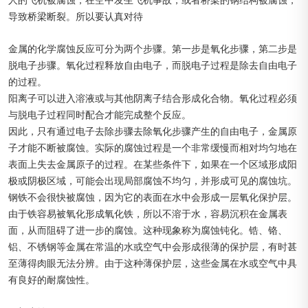
人的飞机被腐蚀，在空中发生飞机事故，或者桥梁的钢结构被腐蚀，
导致桥梁断裂。所以要认真对待
金属的化学腐蚀反应可分为两个步骤。第一步是氧化步骤，第二步是
脱电子步骤。氧化过程释放自由电子，而脱电子过程是除去自由电子
的过程。
阳离子可以进入溶液或与其他阴离子结合形成化合物。氧化过程必须
与脱电子过程同时配合才能完成整个反应。
因此，只有通过电子去除步骤去除氧化步骤产生的自由电子，金属原
子才能不断被腐蚀。实际的腐蚀过程是一个非常缓慢而相对均匀地在
表面上失去金属原子的过程。在某些条件下，如果在一个区域形成阳
极或阴极区域，可能会出现局部腐蚀不均匀，并形成可见的腐蚀坑。
钢铁不会很快被腐蚀，因为它的表面在水中会形成一层氧化保护层。
由于铁容易被氧化形成氧化铁，所以不溶于水，容易沉积在金属表
面，从而阻碍了进一步的腐蚀。这种现象称为腐蚀钝化。锆、铬、
铝、不锈钢等金属在常温的水或空气中会形成很薄的保护层，有时甚
至薄得肉眼无法分辨。由于这种薄保护层，这些金属在水或空气中具
有良好的耐腐蚀性。