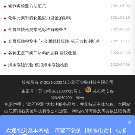
2021-08-03
氢剥离检测方法汇总
2021-08-10
化学元素对硫化氢应力腐蚀的影响
2021-08-31
金属腐蚀检测常见标准有哪些？
2021-12-17
金属腐蚀检测中心|金属材料腐蚀|第三方检测机构
2023-02-20
各种工况下阀门材料的选择 建议收藏
2023-04-06
海水腐蚀试验-模拟海水腐蚀检测
版权所有 © 2021-2022 江苏隐石实验科技有限公司
备案号：
苏ICP备2021030923号-1
苏公网安备：
32020502001190号
免责声明：“隐石检测”为检测服务品牌，并非持证主体名称。本网站
由江苏隐石实验科技有限公司运营。网站内所有涉及需要依法取得资
质的检验、检测、校验服务，均由旗下具备相应资质的子公司江苏隐
×
石检验检测有限公司、四川隐石检验检测有限公司、南京隐石安全阀
欢迎您浏览本网站，请留下您的【联系电话】,或者
校验有限公司在资质认定能力范围内具体实施并出具报告。不同检测