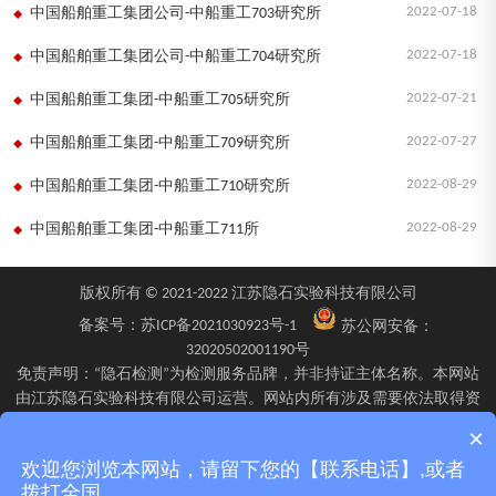
2022-07-18
中国船舶重工集团公司-中船重工703研究所
2022-07-18
中国船舶重工集团公司-中船重工704研究所
2022-07-21
中国船舶重工集团-中船重工705研究所
2022-07-27
中国船舶重工集团-中船重工709研究所
2022-08-29
中国船舶重工集团-中船重工710研究所
2022-08-29
中国船舶重工集团-中船重工711所
版权所有 © 2021-2022 江苏隐石实验科技有限公司
备案号：
苏ICP备2021030923号-1
苏公网安备：
32020502001190号
免责声明：“隐石检测”为检测服务品牌，并非持证主体名称。本网站
由江苏隐石实验科技有限公司运营。网站内所有涉及需要依法取得资
质的检验、检测、校验服务，均由旗下具备相应资质的子公司江苏隐
×
石检验检测有限公司、四川隐石检验检测有限公司、南京隐石安全阀
欢迎您浏览本网站，请留下您的【联系电话】,或者
校验有限公司在资质认定能力范围内具体实施并出具报告。不同检测
拨打全国...