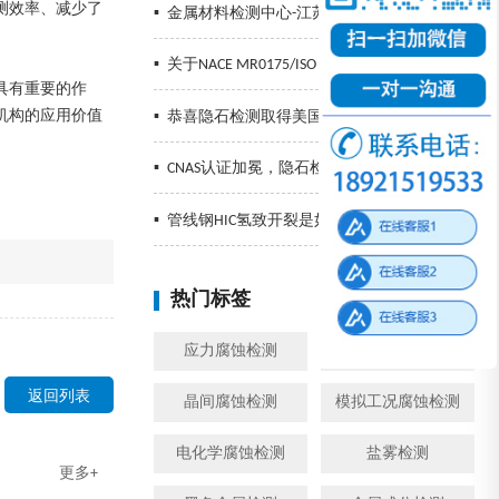
测效率、减少了
▪
金属材料检测中心-江苏隐石检验检测有限公司
▪
关于NACE MR0175/ISO 15156的标准解读
具有重要的作
机构的应用价值
▪
恭喜隐石检测取得美国NIST冲击认证
▪
CNAS认证加冕，隐石检测再创辉煌，精准检测助力企业发展！
▪
管线钢HIC氢致开裂是如何发生的以及预防措施
热门标签
换一批
应力腐蚀检测
金属腐蚀检测
返回列表
晶间腐蚀检测
模拟工况腐蚀检测
电化学腐蚀检测
盐雾检测
更多+