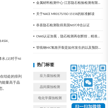
▪
金属材料检测中心-江苏隐石检验检测有限公司
▪
关于NACE MR0175/ISO 15156的标准解读
▪
恭喜隐石检测取得美国NIST冲击认证
▪
CNAS认证加冕，隐石检测再创辉煌，精准检测助力企业发展！
4Si4、
▪
管线钢HIC氢致开裂是如何发生的以及预防措施
(2)对于Ni
热门标签
换一批
应力腐蚀检测
金属腐蚀检测
子在结处的排列
均能量高于晶
晶间腐蚀检测
模拟工况腐蚀检测
态。
电化学腐蚀检测
盐雾检测