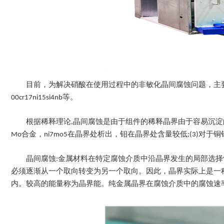
目前，为解决硝酸在使用过程中的非敏化晶间腐蚀问题，主要选用高硅(Si ~ 4%)
00cr17ni15si4nb等。
根据稀释理论,晶间腐蚀是由于组件的稀释晶界由于容易沉淀的第二
Mo合金，ni7mo5在晶界处析出，钼在晶界处含量较低;(3)对于
晶间腐蚀:金属材料在特定腐蚀介质中沿晶界发生的局部选
必须逐渐从一个取向转变为另一个取向。因此，晶界实际上是一
内。较高的能量称为晶界能。纯金属晶界在腐蚀介质中的腐蚀速