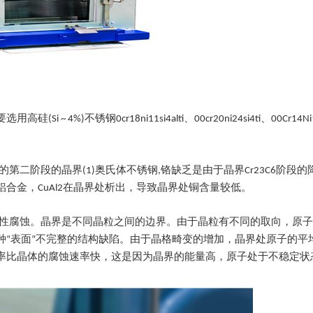
不锈钢0cr18ni11si4alti、00cr20ni24si4ti、00Cr14Ni1
阶段的晶界(1)奥氏体不锈钢,铬缺乏是由于晶界Cr23C6阶段的降水,
铜铝合金，CuAl2在晶界处析出，导致晶界处铜含量较低。
择性腐蚀。晶界是不同晶粒之间的边界。由于晶粒有不同的取向，原
种“表面”不完整的结构缺陷。由于晶格畸变的增加，晶界处原子的平
率比晶体的腐蚀速率快，这是因为晶界的能量高，原子处于不稳定状