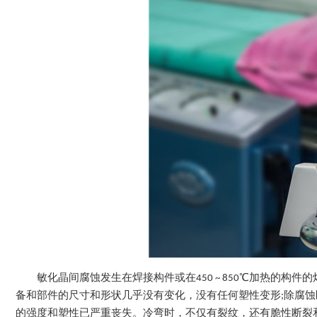
敏化晶间腐蚀发生在焊接构件或在450 ~ 850℃加热的
备和部件的尺寸和形状几乎没有变化，没有任何塑性变形;除腐蚀
的强度和塑性已严重丧失。冷弯时，不仅有裂纹，还有脆性断裂