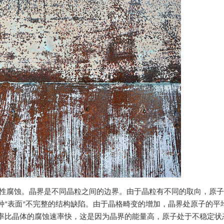
择性腐蚀。晶界是不同晶粒之间的边界。由于晶粒有不同的取向，原
种“表面”不完整的结构缺陷。由于晶格畸变的增加，晶界处原子的平
率比晶体的腐蚀速率快，这是因为晶界的能量高，原子处于不稳定状