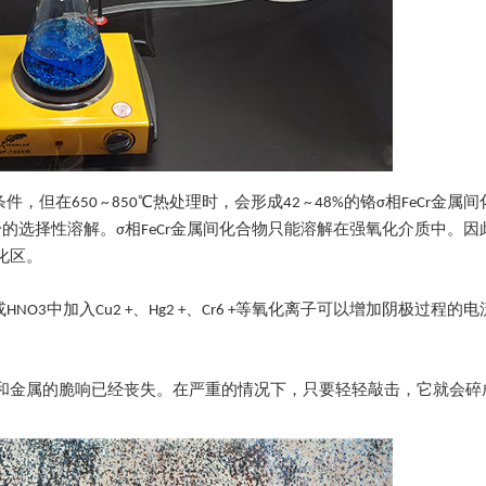
在650 ~ 850℃热处理时，会形成42 ~ 48%的铬σ相FeCr金属
选择性溶解。σ相FeCr金属间化合物只能溶解在强氧化介质中。因此
化区。
O3中加入Cu2 +、Hg2 +、Cr6 +等氧化离子可以增加阴极过程的
和金属的脆响已经丧失。在严重的情况下，只要轻轻敲击，它就会碎