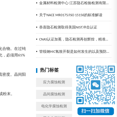
▪
金属材料检测中心-江苏隐石检验检测有限公司
▪
关于NACE MR0175/ISO 15156的标准解读
▪
恭喜隐石检测取得美国NIST冲击认证
▪
CNAS认证加冕，隐石检测再创辉煌，精准检测助力企业发展！
间化合物。在过钝
▪
管线钢HIC氢致开裂是如何发生的以及预防措施
，必须用65%
热门标签
换一批
电流密度。晶间阳
应力腐蚀检测
金属腐蚀检测
成粉末。
晶间腐蚀检测
模拟工况腐蚀检测
电化学腐蚀检测
盐雾检测