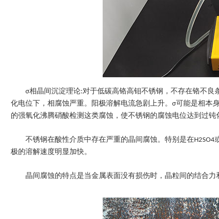
σ相晶间沉淀理论:对于低碳高铬高钼不锈钢，不存在铬不良条件，但
化电位下，相腐蚀严重。阳极溶解电流急剧上升。σ可能是相本身的
的强氧化沸腾硝酸检测这类腐蚀，使不锈钢的腐蚀电位达到过钝
不锈钢在酸性介质中存在严重的晶间腐蚀。特别是在H2SO4或HN
极的溶解速度明显加快。
晶间腐蚀的特点是当金属表面没有损伤时，晶粒间的结合力