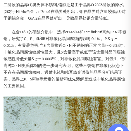
二阶段的晶界(1)奥氏体不锈钢,铬缺乏是由于晶界Cr23C6阶段的降水,
(2)对于Ni Mo合金，ni7mo5在晶界处析出，钼在晶界处含量较低;(3)对
于铜铝合金，CuAl2在晶界处析出，导致晶界处铜含量较低。
在含Cr6 +的硝酸介质中，选择cr14ni14和1cr18ni11ti高纯Cr Ni不锈
钢，研究了C、P、Si和B对非敏化晶间腐蚀的影响;0.1%， P & gt=
0.01%，有显著危害;当Si含量接近Cr - Ni不锈钢的正常含量(~ 0.8%)时，
非敏化晶间腐蚀敏感性最大，且Si含量高于或低于该含量时晶间腐蚀
敏感性降低;B量& gt= 0.0008%，对非敏化晶间腐蚀有害。对低Si、低P
高纯Cr - Ni奥氏体钢的进一步研究表明，这些不锈钢在非敏化状态下
不存在晶间腐蚀倾向。透射电镜和俄耳杰光谱仪的晶界分析结果证
实，晶界上P、Si和B等元素的偏析和优先溶解是造成非敏化晶界腐蚀
的主要原因。