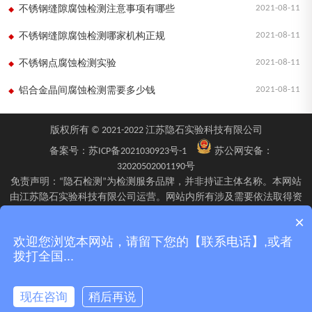
2021-08-11
不锈钢缝隙腐蚀检测注意事项有哪些
2021-08-11
不锈钢缝隙腐蚀检测哪家机构正规
2021-08-11
不锈钢点腐蚀检测实验
2021-08-11
铝合金晶间腐蚀检测需要多少钱
版权所有 © 2021-2022 江苏隐石实验科技有限公司
备案号：
苏ICP备2021030923号-1
苏公网安备：
32020502001190号
免责声明：“隐石检测”为检测服务品牌，并非持证主体名称。本网站
由江苏隐石实验科技有限公司运营。网站内所有涉及需要依法取得资
质的检验、检测、校验服务，均由旗下具备相应资质的子公司江苏隐
×
石检验检测有限公司、四川隐石检验检测有限公司、南京隐石安全阀
欢迎您浏览本网站，请留下您的【联系电话】,或者
校验有限公司在资质认定能力范围内具体实施并出具报告。不同检测
拨打全国...
项目的资质适用范围、报告标识及出具主体可能不同，具体情况以双
方签订的委托确认文件、资质证书附表及最终出具的检测报告为准。
现在咨询
稍后再说