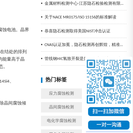
▪
金属材料检测中心-江苏隐石检验检测有限公司
▪
关于NACE MR0175/ISO 15156的标准解读
腐蚀电池。晶界
▪
恭喜隐石检测取得美国NIST冲击认证
▪
CNAS认证加冕，隐石检测再创辉煌，精准检测助力企业发展！
子在结处的排列
▪
管线钢HIC氢致开裂是如何发生的以及预防措施
均能量高于晶
态。
热门标签
换一批
4Si4、
应力腐蚀检测
金属腐蚀检测
除晶间腐蚀倾
晶间腐蚀检测
模拟工况腐蚀检测
电化学腐蚀检测
盐雾检测