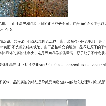
二相。2. 由于晶界和晶粒之间的化学成分不同，在合适的介质中形成
蚀性介质。
择性腐蚀。晶界是不同晶粒之间的边界。由于晶粒有不同的取向，原
种“表面”不完整的结构缺陷。由于晶格畸变的增加，晶界处原子的平
率比晶体的腐蚀速率快，这是因为晶界的能量高，原子处于不稳定状
不锈钢0cr18ni11si4alti、00cr20ni24si4ti、00Cr14Ni1
的不锈钢。晶间腐蚀的特征是导致晶间腐蚀倾向的敏化处理和抑制或消