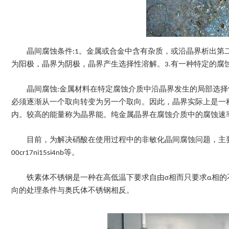
晶间腐蚀条件:1。金属或合金中含有杂质，或沿晶界析出第
为阳极，晶界为阴极，晶界产生选择性溶解。3.有一种特定的腐
晶间腐蚀:金属材料在特定腐蚀介质中沿晶界发生的局部选
必须逐渐从一个取向转变为另一个取向。因此，晶界实际上是一
内。较高的能量称为晶界能。纯金属晶界在腐蚀介质中的腐蚀速
目前，为解决硝酸在使用过程中的非敏化晶间腐蚀问题，主要选用高硅(Si ~ 4%)
00cr17ni15si4nb等。
铁素体不锈钢是一种在高低温下要求自由σ相而只要求α相
向的处理条件与奥氏体不锈钢相反。