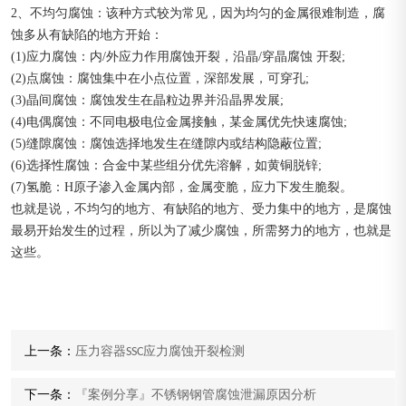
2、不均匀腐蚀：该种方式较为常见，因为均匀的金属很难制造，腐
蚀多从有缺陷的地方开始：
(1)应力腐蚀：内/外应力作用腐蚀开裂，沿晶/穿晶腐蚀 开裂;
(2)点腐蚀：腐蚀集中在小点位置，深部发展，可穿孔;
(3)晶间腐蚀：腐蚀发生在晶粒边界并沿晶界发展;
(4)电偶腐蚀：不同电极电位金属接触，某金属优先快速腐蚀;
(5)缝隙腐蚀：腐蚀选择地发生在缝隙内或结构隐蔽位置;
(6)选择性腐蚀：合金中某些组分优先溶解，如黄铜脱锌;
(7)氢脆：H原子渗入金属内部，金属变脆，应力下发生脆裂。
也就是说，不均匀的地方、有缺陷的地方、受力集中的地方，是腐蚀
最易开始发生的过程，所以为了减少腐蚀，所需努力的地方，也就是
这些。
上一条：
压力容器SSC应力腐蚀开裂检测
下一条：
『案例分享』不锈钢钢管腐蚀泄漏原因分析