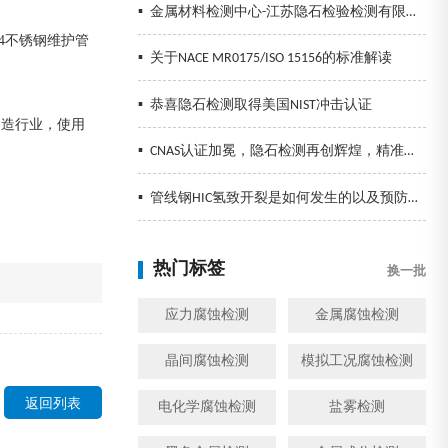
▪
金属材料检测中心-江苏隐石检验检测有限公司
4不锈钢维护管
▪
关于NACE MR0175/ISO 15156的标准解读
▪
恭喜隐石检测取得美国NIST冲击认证
制造行业，使用
▪
CNAS认证加冕，隐石检测再创辉煌，精准检测助力企业发展！
▪
管线钢HIC氢致开裂是如何发生的以及预防措施
热门标签
换一批
应力腐蚀检测
金属腐蚀检测
晶间腐蚀检测
模拟工况腐蚀检测
返回列表
电化学腐蚀检测
盐雾检测