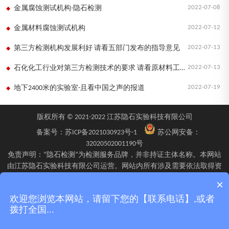
2022-07-08
金属腐蚀测试机构-隐石检测
2022-07-12
金属材料腐蚀测试机构
2022-07-13
第三方检测机构发展利好 请看五部门发布的指导意见
2022-07-13
石化化工行业对第三方检测技术的要求 请看原材料工业司的指导意见
2022-07-19
地下2400米的实验室-且看中国之声的报道
版权所有 © 2021-2022 江苏隐石实验科技有限公司
备案号：
苏ICP备2021030923号-1
苏公网安备：
32020502001190号
免责声明：“隐石检测”为检测服务品牌，并非持证主体名称。本网站
由江苏隐石实验科技有限公司运营。网站内所有涉及需要依法取得资
质的检验、检测、校验服务，均由旗下具备相应资质的子公司江苏隐
×
石检验检测有限公司、四川隐石检验检测有限公司、南京隐石安全阀
欢迎您浏览本网站，请留下您的【联系电话】,或者
校验有限公司在资质认定能力范围内具体实施并出具报告。不同检测
拨打全国...
项目的资质适用范围、报告标识及出具主体可能不同，具体情况以双
方签订的委托确认文件、资质证书附表及最终出具的检测报告为准。