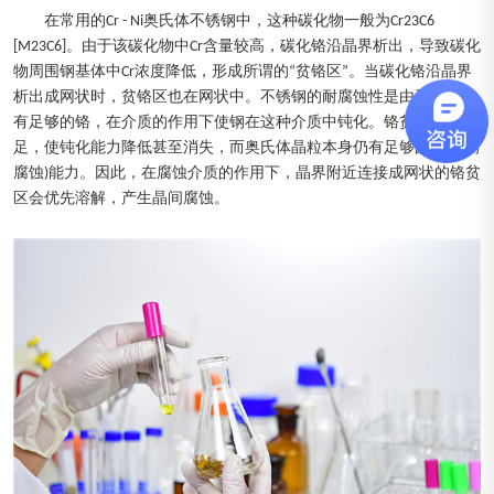
在常用的Cr - Ni奥氏体不锈钢中，这种碳化物一般为Cr23C6
[M23C6]。由于该碳化物中Cr含量较高，碳化铬沿晶界析出，导致碳化
物周围钢基体中Cr浓度降低，形成所谓的“贫铬区”。当碳化铬沿晶界
析出成网状时，贫铬区也在网状中。不锈钢的耐腐蚀性是由于钢中含
有足够的铬，在介质的作用下使钢在这种介质中钝化。铬贫区铬量不
足，使钝化能力降低甚至消失，而奥氏体晶粒本身仍有足够的钝化(耐
腐蚀)能力。因此，在腐蚀介质的作用下，晶界附近连接成网状的铬贫
区会优先溶解，产生晶间腐蚀。