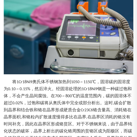
将1Cr18Ni9奥氏体不锈钢加热到1050 ~ 1150℃，固溶碳的固溶度
为0.10 ~ 0.15%，然后淬火。经固溶处理的1Cr18Ni9钢是一种碳过饱和
体，不会产生晶间腐蚀。在700 ~ 800℃的温度范围内，碳的固溶体不
超过0.02%，过饱和碳将从奥氏体中完全或部分析出。这时,碳会扩散
到晶界和结合铁和铬在晶界形成硬质合金Cr23C6铬含量高、消耗铬在
晶界面积,和铬粒内扩散速度慢得多比在晶界,在晶界区消耗的铬没有
时间补充，因此在晶界区形成铬贫区。对于不锈钢来说，由于晶界钝
化状态的破坏，晶界上析出的碳化铬周围的贫铬区成为阳极区，而碳