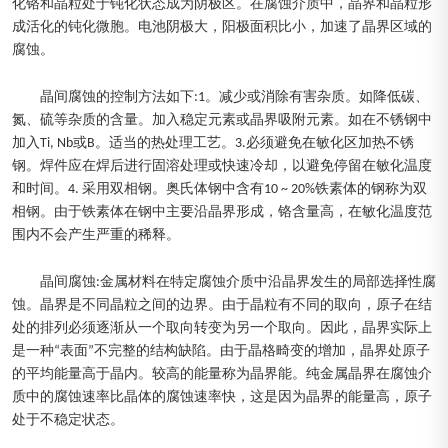
化铬和晶粒处于钝化状态成为阴极区。在腐蚀介质中，晶界和晶粒形
成活化的钝化微胞。电池阴极大，阳极面积比小，加速了晶界区域的
腐蚀。
晶间腐蚀的控制方法如下:1。减少或消除有害杂质。如降低碳、
氮、硫等杂质的含量。加入稳定元素或晶界吸附元素。如在不锈钢中
加入Ti, Nb或B。适当的热处理工艺。3.必须避免在敏化区加热不锈
钢。焊件应在焊后进行固溶处理或快速冷却，以避免停留在敏化温度
和时间。4. 采用双相钢。奥氏体钢中含有10 ~ 20%铁素体的钢称为双
相钢。由于铁素体在钢中主要沿晶界形成，铬含量高，在敏化温度范
围内不会产生严重的稀释。
晶间腐蚀:金属材料在特定腐蚀介质中沿晶界发生的局部选择性腐
蚀。晶界是不同晶粒之间的边界。由于晶粒有不同的取向，原子在结
处的排列必须逐渐从一个取向转变为另一个取向。因此，晶界实际上
是一种“表面”不完整的结构缺陷。由于晶格畸变的增加，晶界处原子
的平均能量高于晶内。较高的能量称为晶界能。纯金属晶界在腐蚀介
质中的腐蚀速率比晶体的腐蚀速率快，这是因为晶界的能量高，原子
处于不稳定状态。