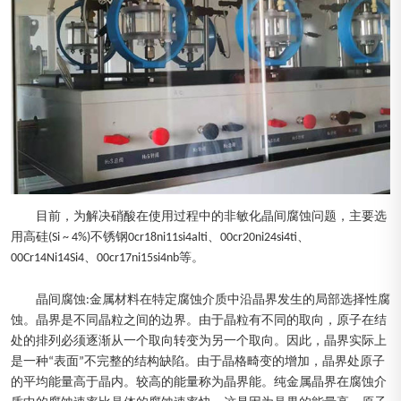
目前，为解决硝酸在使用过程中的非敏化晶间腐蚀问题，主要选
用高硅(Si ~ 4%)不锈钢0cr18ni11si4alti、00cr20ni24si4ti、
00Cr14Ni14Si4、00cr17ni15si4nb等。
晶间腐蚀:金属材料在特定腐蚀介质中沿晶界发生的局部选择性腐
蚀。晶界是不同晶粒之间的边界。由于晶粒有不同的取向，原子在结
处的排列必须逐渐从一个取向转变为另一个取向。因此，晶界实际上
是一种“表面”不完整的结构缺陷。由于晶格畸变的增加，晶界处原子
的平均能量高于晶内。较高的能量称为晶界能。纯金属晶界在腐蚀介