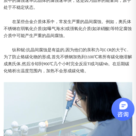
质中的腐蚀速率比晶体的腐蚀速率快，这是因为晶界的能量高，原子
处于不稳定状态。
在某些合金介质体系中，常发生严重的晶间腐蚀。例如，奥氏体
不锈钢在弱氧化介质(如曝气海水)或强氧化介质(如浓硝酸)等特定腐蚀
介质中可能产生严重的晶间腐蚀。
钛和铌:抗晶间腐蚀是有益的,因为他们的亲和力与C CR的大于C .
为了防止铬碳化物的形成,首先不锈钢加热到1100℃将所有碳化物溶解
成奥氏体,然后冷却到900℃几个小时完全反应Ti或与碳Nb。在后期碳
化铬析出温度范围内，加热不会形成碳化铬。