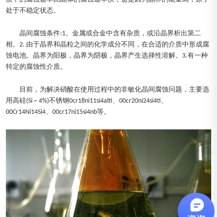
处于不稳定状态。
晶间腐蚀条件:1。金属或合金中含有杂质，或沿晶界析出第二
相。2. 由于晶界和晶粒之间的化学成分不同，在合适的介质中形成腐
蚀电池。晶界为阳极，晶界为阴极，晶界产生选择性溶解。3.有一种
特定的腐蚀性介质。
目前，为解决硝酸在使用过程中的非敏化晶间腐蚀问题，主要选
用高硅(Si ~ 4%)不锈钢0cr18ni11si4alti、00cr20ni24si4ti、
00Cr14Ni14Si4、00cr17ni15si4nb等。