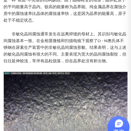
是一种“表面”不完整的结构缺陷。由于晶格畸变的增加，晶界处原子
的平均能量高于晶内。较高的能量称为晶界能。纯金属晶界在腐蚀介
质中的腐蚀速率比晶体的腐蚀速率快，这是因为晶界的能量高，原子
处于不稳定状态。
非敏化晶间腐蚀通常发生在远离焊缝的母材上。其识别与敏化晶
间腐蚀基本一致。在金相显微镜和扫描电镜下观察了Cr - Ni奥氏体不
锈钢在尿素生产装置中的非敏化晶间腐蚀形貌。结果表明，这与上述
的敏化晶间腐蚀有很大的不同。主要表现为宽大的晶间腐蚀裂纹，但
往往延伸较浅，常伴有晶粒脱落，但在晶界处没有析出物。