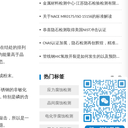
▪
金属材料检测中心-江苏隐石检验检测有限公司
▪
关于NACE MR0175/ISO 15156的标准解读
▪
恭喜隐石检测取得美国NIST冲击认证
▪
CNAS认证加冕，隐石检测再创辉煌，精准检测助力企业发展！
子在结处的排列
均能量高于晶
▪
管线钢HIC氢致开裂是如何发生的以及预防措施
态。
成粉末。
热门标签
换一批
不锈钢的非敏化
应力腐蚀检测
金属腐蚀检测
控制，特别是磷的含
晶间腐蚀检测
模拟工况腐蚀检测
电化学腐蚀检测
盐雾检测
敲击，所以是一
题。