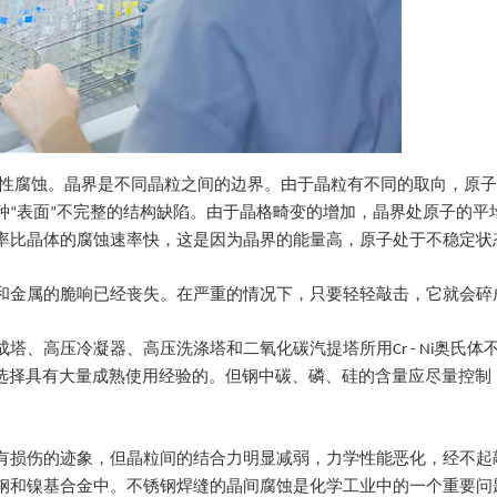
择性腐蚀。晶界是不同晶粒之间的边界。由于晶粒有不同的取向，原
种“表面”不完整的结构缺陷。由于晶格畸变的增加，晶界处原子的平
率比晶体的腐蚀速率快，这是因为晶界的能量高，原子处于不稳定状
和金属的脆响已经丧失。在严重的情况下，只要轻轻敲击，它就会碎
、高压冷凝器、高压洗涤塔和二氧化碳汽提塔所用Cr - Ni奥氏体
2mo2n仍需选择具有大量成熟使用经验的。但钢中碳、磷、硅的含量应尽量
有损伤的迹象，但晶粒间的结合力明显减弱，力学性能恶化，经不起
钢和镍基合金中。不锈钢焊缝的晶间腐蚀是化学工业中的一个重要问