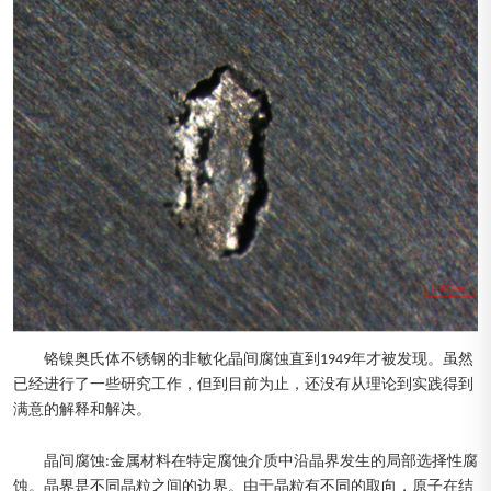
铬镍奥氏体不锈钢的非敏化晶间腐蚀直到1949年才被发现。虽然
已经进行了一些研究工作，但到目前为止，还没有从理论到实践得到
满意的解释和解决。
晶间腐蚀:金属材料在特定腐蚀介质中沿晶界发生的局部选择性腐
蚀。晶界是不同晶粒之间的边界。由于晶粒有不同的取向，原子在结