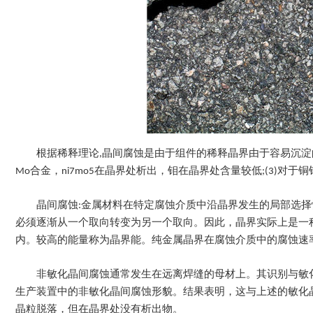
根据稀释理论,晶间腐蚀是由于组件的稀释晶界由于容易沉淀的第二
Mo合金，ni7mo5在晶界处析出，钼在晶界处含量较低;(3)对于
晶间腐蚀:金属材料在特定腐蚀介质中沿晶界发生的局部选
必须逐渐从一个取向转变为另一个取向。因此，晶界实际上是一
内。较高的能量称为晶界能。纯金属晶界在腐蚀介质中的腐蚀速
非敏化晶间腐蚀通常发生在远离焊缝的母材上。其识别与敏化晶
生产装置中的非敏化晶间腐蚀形貌。结果表明，这与上述的敏化
晶粒脱落，但在晶界处没有析出物。