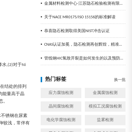
▪
金属材料检测中心-江苏隐石检验检测有限公司
▪
关于NACE MR0175/ISO 15156的标准解读
▪
恭喜隐石检测取得美国NIST冲击认证
▪
CNAS认证加冕，隐石检测再创辉煌，精准检测助力企业发展！
▪
管线钢HIC氢致开裂是如何发生的以及预防措施
(2)对于Ni
热门标签
换一批
子在结处的排列
应力腐蚀检测
金属腐蚀检测
均能量高于晶
态。
晶间腐蚀检测
模拟工况腐蚀检测
体不锈钢在尿素
电化学腐蚀检测
盐雾检测
伸较浅，常伴有