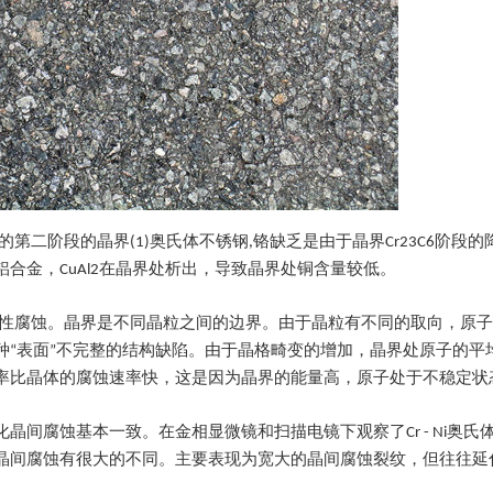
阶段的晶界(1)奥氏体不锈钢,铬缺乏是由于晶界Cr23C6阶段的降水,
铜铝合金，CuAl2在晶界处析出，导致晶界处铜含量较低。
择性腐蚀。晶界是不同晶粒之间的边界。由于晶粒有不同的取向，原
种“表面”不完整的结构缺陷。由于晶格畸变的增加，晶界处原子的平
率比晶体的腐蚀速率快，这是因为晶界的能量高，原子处于不稳定状
间腐蚀基本一致。在金相显微镜和扫描电镜下观察了Cr - Ni奥氏
晶间腐蚀有很大的不同。主要表现为宽大的晶间腐蚀裂纹，但往往延