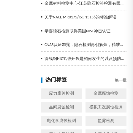
▪
金属材料检测中心-江苏隐石检验检测有限公司
▪
关于NACE MR0175/ISO 15156的标准解读
▪
恭喜隐石检测取得美国NIST冲击认证
▪
CNAS认证加冕，隐石检测再创辉煌，精准检测助力企业发展！
▪
管线钢HIC氢致开裂是如何发生的以及预防措施
热门标签
换一批
应力腐蚀检测
金属腐蚀检测
晶间腐蚀检测
模拟工况腐蚀检测
电化学腐蚀检测
盐雾检测