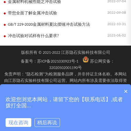
2022-07-04
金属材料机械性能之冲击试验
2022-09-08
带您全面了解金属冲击试验
2022-10-31
GB/T 229-2020金属材料夏比摆锤冲击试验方法
2023-06-02
冲击试验对试样有什么要求?
版权所有 © 2021-2022 江苏隐石实验科技有限公司
备案号：
苏ICP备2021030923号-1
苏公网安备：
32020502001190号
免责声明：“隐石检测”为检测服务品牌，并非持证主体名称。本网站
由江苏隐石实验科技有限公司运营。网站内所有涉及需要依法取得资
质的检验、检测、校验服务，均由旗下具备相应资质的子公司江苏隐
×
石检验检测有限公司、四川隐石检验检测有限公司、南京隐石安全阀
欢迎您浏览本网站，请留下您的【联系电话】,或者
校验有限公司在资质认定能力范围内具体实施并出具报告。不同检测
拨打全国...
项目的资质适用范围、报告标识及出具主体可能不同，具体情况以双
方签订的委托确认文件、资质证书附表及最终出具的检测报告为准。
现在咨询
稍后再说