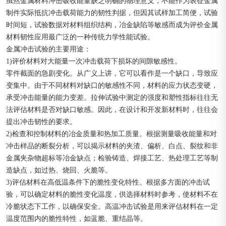
虽然金属材料冲击吸收能量缺乏明确的物理意义，不能作为表征金属
制件实际抵抗冲击载荷能力的韧性判据，但因其试样加工简便，试验
时间短，试验数据对材料组织结构，冶金缺陷等敏感而成为评价金属
材料韧性应用最广泛的一种传统力学性能试验。
金属冲击试验的主要用途：
1)评价材料对大能量一次冲击载荷下损坏的间隙敏感性。
零件截面的急剧变化。从广义上讲，它可以看作是一个缺口，导致应
变集中。由于不同材料对缺口的敏感性不同，材料的应力状态变硬，
承受冲击能量的能力变差。拉伸试验中测定的强度和塑性指标往往无
法评估材料是否对缺口敏感。因此，在设计和开发新材料时，往往会
提出冲击韧性的要求。
2)检查和控制材料的冶金质量和热加工质量。根据测量吸收能量和对
冲击样品的断裂分析，可以揭示材料的夹渣、偏析、白点、裂纹和非
金属夹杂物超标等冶金缺点；检验铸造、焊接工艺、热处理工艺等制
造缺点，如过热、烧回、火脆等。
3)评估材料在高低温条件下的脆性变化特性。根据多方面的冲击试
验，可以确定材料的脆性变化温度，供选择材料时参考，使材料不在
冷脆状态下工作，以确保安全。高温冲击试验是用来评估材料在一定
温度范围内的脆性特性，如蓝脆、重结晶等。