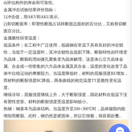
4)评估构件的寿命和可靠性。
金属冲击试验结果评价指标：
1)冲击值，用AKV和AKU表示。
2)剪切断面率：即塑性断面占试样断面总面积的百分比，又称剪切断
面百分比。
金属脆性转变温度：
低温条件：在工程中广泛使用，低碳钢在常温下具有良好的冲击韧
性，当低于一定温度时，其冲击韧性会急剧下降。断裂特性由纤维变
为晶体，断裂机理由微孔聚集变为晶体解理。这是体心立方晶体金
属、合金或一些密集的六方晶体金属及其合金，温度的变化改变了晶
体中位错运动的摩擦阻力。当温度降低时，材料的屈服强度RE增加，
而材料的断裂强度RC降低，两条曲线的相交温度TT是脆性变化温
度。
继续冷却，屈服强度继续上升，大于断裂强度，因此材料在低温下没
有塑性变形。材料的断裂强度受温度影响较小。
热钢：钢基本为晶体结构。当温度升至200~300℃时，晶体键因内能
增加而断裂。此时，钢仍然是硬固体，所以它很脆，很容易折叠。