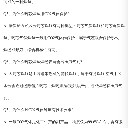
而成的一种焊丝。
Q5、为什么药芯焊丝用CO2气体保护?
A: 按保护方式区分药芯焊丝有两种类型：药芯气保焊丝和药芯自保焊
丝。药芯气保焊丝一般用CO2气体作保护，属于气渣联合保护形式，
焊缝成形好，综合机械性能高。
Q6、为什么药芯焊丝焊缝表面会出压痕气孔?
A: 因药芯焊丝是由薄钢带卷成的管状焊丝，属于有缝焊丝;空气中的
水分会通过缝隙侵入药芯，焊药潮湿(无法烘干)，造成焊缝有压痕气
孔。
Q7、为什么对CO2气体纯度有技术要求?
A: 一般CO2气体是化工生产的副产品，纯度仅为99.6%左右，含有微