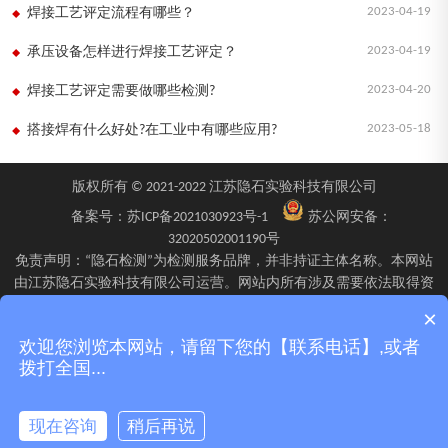
2023-04-19
焊接工艺评定流程有哪些？
2023-04-19
承压设备怎样进行焊接工艺评定？
2023-04-20
焊接工艺评定需要做哪些检测?
2023-05-18
搭接焊有什么好处?在工业中有哪些应用?
版权所有 © 2021-2022 江苏隐石实验科技有限公司
备案号：
苏ICP备2021030923号-1
苏公网安备：
32020502001190号
免责声明：“隐石检测”为检测服务品牌，并非持证主体名称。本网站
由江苏隐石实验科技有限公司运营。网站内所有涉及需要依法取得资
质的检验、检测、校验服务，均由旗下具备相应资质的子公司江苏隐
×
石检验检测有限公司、四川隐石检验检测有限公司、南京隐石安全阀
欢迎您浏览本网站，请留下您的【联系电话】,或者
校验有限公司在资质认定能力范围内具体实施并出具报告。不同检测
拨打全国...
项目的资质适用范围、报告标识及出具主体可能不同，具体情况以双
方签订的委托确认文件、资质证书附表及最终出具的检测报告为准。
现在咨询
稍后再说