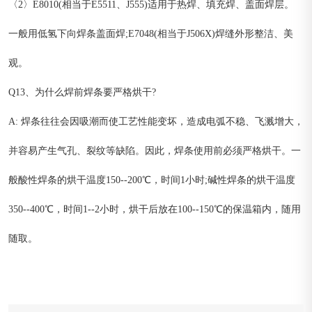
〈2〉E8010(相当于E5511、J555)适用于热焊、填充焊、盖面焊层。
一般用低氢下向焊条盖面焊;E7048(相当于J506X)焊缝外形整洁、美
观。
Q13、为什么焊前焊条要严格烘干?
A: 焊条往往会因吸潮而使工艺性能变坏，造成电弧不稳、飞溅增大，
并容易产生气孔、裂纹等缺陷。因此，焊条使用前必须严格烘干。一
般酸性焊条的烘干温度150--200℃，时间1小时;碱性焊条的烘干温度
350--400℃，时间1--2小时，烘干后放在100--150℃的保温箱内，随用
随取。