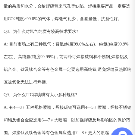
量的杂质和水分，会给焊缝带来气孔等缺陷。焊接重要产品一定要选
用CO2纯度≥99.8%的气体，焊缝气孔少，含氢量低，抗裂性好。
Q8、为什么对氩气纯度有较高技术要求?
A: 目前市场上有三种氩气：普氩(纯度99.6%左右)、纯氩(纯度99.9%
左右)、高纯氩(纯度99.99%)，前两种可焊接碳钢和不锈钢;焊接铝及
铝合金、钛及钛合金等有色金属一定要选用高纯氩;避免焊缝及热影响
区被氧化无法进行焊接。
Q9、为什么TIG焊喷嘴有大小多种规格?
A: 有4—8﹟五种规格喷嘴，焊接碳钢可选用4—5﹟喷嘴，焊接不锈钢
和铝及铝合金应选用6—7﹟大喷嘴，以加强焊缝及热影响区的保护范
围。焊接钛及钛合金等有色金属应选用7—8﹟更大的喷嘴，才能防止