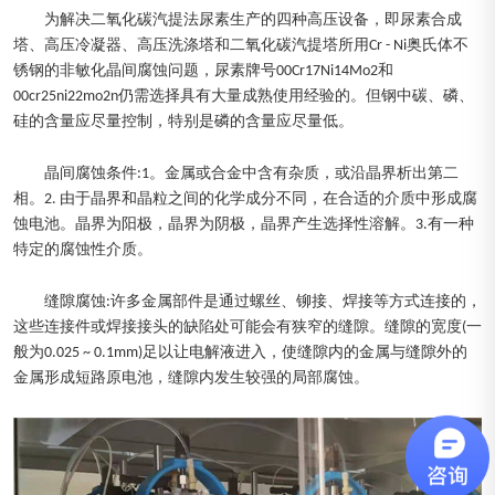
为解决二氧化碳汽提法尿素生产的四种高压设备，即尿素合成
塔、高压冷凝器、高压洗涤塔和二氧化碳汽提塔所用Cr - Ni奥氏体不
锈钢的非敏化晶间腐蚀问题，尿素牌号00Cr17Ni14Mo2和
00cr25ni22mo2n仍需选择具有大量成熟使用经验的。但钢中碳、磷、
硅的含量应尽量控制，特别是磷的含量应尽量低。
晶间腐蚀条件:1。金属或合金中含有杂质，或沿晶界析出第二
相。2. 由于晶界和晶粒之间的化学成分不同，在合适的介质中形成腐
蚀电池。晶界为阳极，晶界为阴极，晶界产生选择性溶解。3.有一种
特定的腐蚀性介质。
缝隙腐蚀:许多金属部件是通过螺丝、铆接、焊接等方式连接的，
这些连接件或焊接接头的缺陷处可能会有狭窄的缝隙。缝隙的宽度(一
般为0.025 ~ 0.1mm)足以让电解液进入，使缝隙内的金属与缝隙外的
金属形成短路原电池，缝隙内发生较强的局部腐蚀。