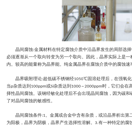
晶间腐蚀:金属材料在特定腐蚀介质中沿晶界发生的局部选
必须逐渐从一个取向转变为另一个取向。因此，晶界实际上是一
内。较高的能量称为晶界能。纯金属晶界在腐蚀介质中的腐蚀速
晶界吸附理论:超低碳不锈钢经1050℃固溶处理后，在强
当p杂质达到100ppm或Si杂质达到1000 ~ 2000ppm
择性晶间腐蚀。该钢经敏化处理后不会出现晶间腐蚀，因为碳和
了对晶间腐蚀的敏感性。
晶间腐蚀条件:1。金属或合金中含有杂质，或沿晶界析出第
为阳极，晶界为阴极，晶界产生选择性溶解。3.有一种特定的腐