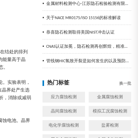
▪
金属材料检测中心-江苏隐石检验检测有限公司
▪
关于NACE MR0175/ISO 15156的标准解读
▪
恭喜隐石检测取得美国NIST冲击认证
▪
CNAS认证加冕，隐石检测再创辉煌，精准检测助力企业发展！
子在结处的排列
均能量高于晶
▪
管线钢HIC氢致开裂是如何发生的以及预防措施
态。
热门标签
论。实验表明，
换一批
，在晶界处产生选
应力腐蚀检测
金属腐蚀检测
析，消除或减弱
晶间腐蚀检测
模拟工况腐蚀检测
腐蚀电池。晶界
电化学腐蚀检测
盐雾检测