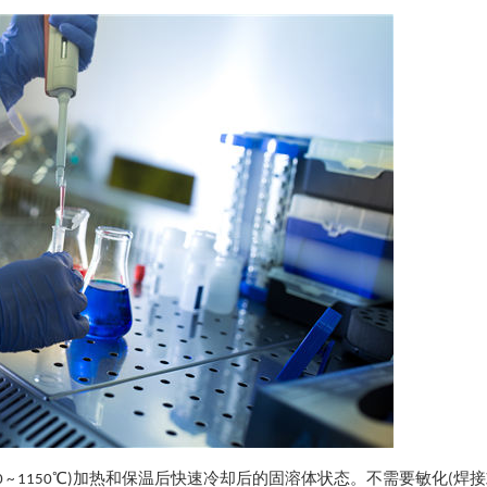
0 ~ 1150℃)加热和保温后快速冷却后的固溶体状态。不需要敏化(焊接或450