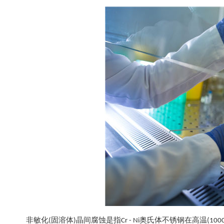
非敏化(固溶体)晶间腐蚀是指Cr - Ni奥氏体不锈钢在高温(100