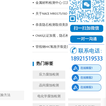
▪
金属材料检测中心-江苏隐石检验检测有限公司
▪
关于NACE MR0175/ISO 15156的标准解读
▪
恭喜隐石检测取得美国NIST冲击认证
▪
CNAS认证加冕，隐石检测再创辉煌，精准检测助力企业发展！
▪
管线钢HIC氢致开裂是如何发生的以及预防措施
热门标签
换一批
应力腐蚀检测
金属腐蚀检测
晶间腐蚀检测
模拟工况腐蚀检测
浸试验方法
电化学腐蚀检测
盐雾检测