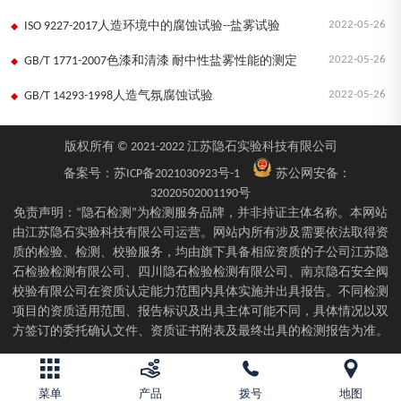
2022-05-26
ISO 9227-2017人造环境中的腐蚀试验--盐雾试验
2022-05-26
GB/T 1771-2007色漆和清漆 耐中性盐雾性能的测定
2022-05-26
GB/T 14293-1998人造气氛腐蚀试验
版权所有 © 2021-2022 江苏隐石实验科技有限公司
备案号：
苏ICP备2021030923号-1
苏公网安备：
32020502001190号
免责声明：“隐石检测”为检测服务品牌，并非持证主体名称。本网站
由江苏隐石实验科技有限公司运营。网站内所有涉及需要依法取得资
质的检验、检测、校验服务，均由旗下具备相应资质的子公司江苏隐
石检验检测有限公司、四川隐石检验检测有限公司、南京隐石安全阀
校验有限公司在资质认定能力范围内具体实施并出具报告。不同检测
项目的资质适用范围、报告标识及出具主体可能不同，具体情况以双
方签订的委托确认文件、资质证书附表及最终出具的检测报告为准。
菜单
产品
拨号
地图