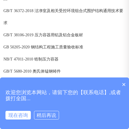
GB/T 36372-2018 洁净室及相关受控环境组合式围护结构通用技术要
求
GB/T 38106-2019 压力容器用铝及铝合金板材
GB 50205-2020 钢结构工程施工质量验收标准
NB/T 47011-2010 锆制压力容器
GB/T 5680-2010 奥氏体锰钢铸件
×
GB/T 1499.3-2010 钢筋混凝土用钢 第3部分：钢筋焊接网
欢迎您浏览本网站，请留下您的【联系电话】,或者
DL/T 5018-2004 水电水利工程钢闸门制造安装及验收规范(附条文说
拨打全国...
明)
现在咨询
稍后再说
EJ/T 1027.12-1996 压水堆核电厂核岛机械设备焊接规范 奥氏体不锈
菜单
产品
拨号
地图