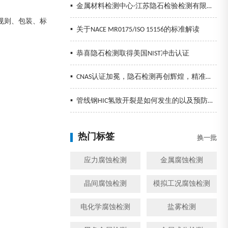
▪
金属材料检测中心-江苏隐石检验检测有限公司
规则、包装、标
▪
关于NACE MR0175/ISO 15156的标准解读
▪
恭喜隐石检测取得美国NIST冲击认证
▪
CNAS认证加冕，隐石检测再创辉煌，精准检测助力企业发展！
▪
管线钢HIC氢致开裂是如何发生的以及预防措施
热门标签
换一批
应力腐蚀检测
金属腐蚀检测
晶间腐蚀检测
模拟工况腐蚀检测
电化学腐蚀检测
盐雾检测