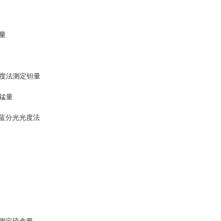
氮量
红光度法测定钽量
定锰量
磷钼蓝分光光度法