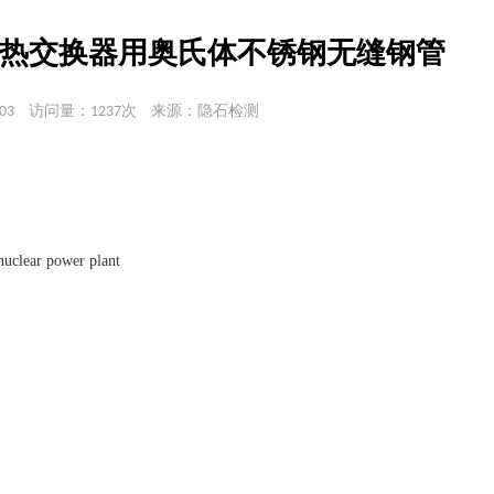
13核电站热交换器用奥氏体不锈钢无缝钢管
03
访问量：1237次
来源：隐石检测
nuclear power plant
钢