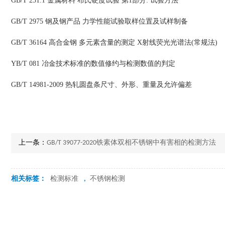
GB/T 231.1 金属材料 布氏硬度试验 第1部分: 试验方法
GB/T 2975 钢及钢产品 力学性能试验取样位置及试样制备
GB/T 36164 高合金钢 多元素含量的测定 X射线荧光光谱法(常规法)
YB/T 081 冶金技术标准的数值修约与检测数值的判定
GB/T 14981-2009 热轧圆盘条尺寸、外形、重量及允许偏差
上一条：
GB/T 39077-2020铁素体双相不锈钢中有害相的检测方法
相关标签：
检测标准
,
不锈钢检测