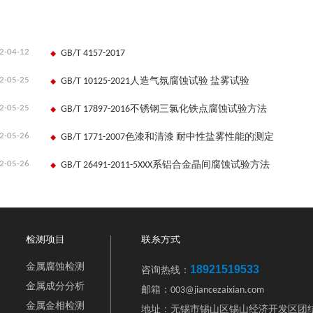
2-04-12
GB/T 4157-2017
2-05-25
GB/T 10125-2021人造气氛腐蚀试验 盐雾试验
2-05-25
GB/T 17897-2016不锈钢三氯化铁点腐蚀试验方法
2-05-26
GB/T 1771-2007色漆和清漆 耐中性盐雾性能的测定
2-05-26
GB/T 26491-2011-5XXX系铝合金晶间腐蚀试验方法
检测项目
联系方式
金属腐蚀检测
18921519533
咨询热线：
金属成分分析
邮箱：003@jiancezaixian.com
金属金相检测
地址：无锡市锡山区锡山经济开发区团结