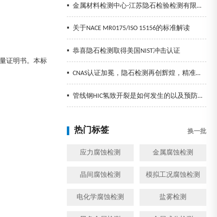
▪
金属材料检测中心-江苏隐石检验检测有限公司
▪
关于NACE MR0175/ISO 15156的标准解读
▪
恭喜隐石检测取得美国NIST冲击认证
量证明书。本标
▪
CNAS认证加冕，隐石检测再创辉煌，精准检测助力企业发展！
▪
管线钢HIC氢致开裂是如何发生的以及预防措施
热门标签
换一批
应力腐蚀检测
金属腐蚀检测
晶间腐蚀检测
模拟工况腐蚀检测
电化学腐蚀检测
盐雾检测