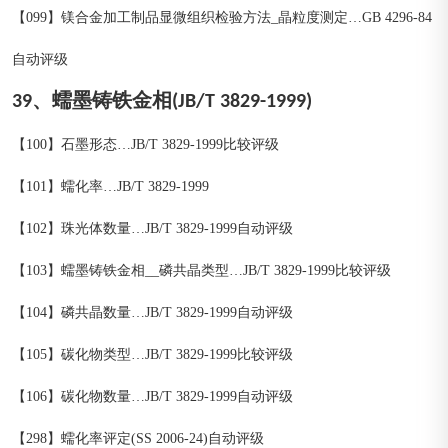
【099】镁合金加工制品显微组织检验方法_晶粒度测定…GB 4296-84
自动评级
39、蠕墨铸铁金相(JB/T 3829-1999)
【100】石墨形态…JB/T 3829-1999比较评级
【101】蠕化率…JB/T 3829-1999
【102】珠光体数量…JB/T 3829-1999自动评级
【103】蠕墨铸铁金相__磷共晶类型…JB/T 3829-1999比较评级
【104】磷共晶数量…JB/T 3829-1999自动评级
【105】碳化物类型…JB/T 3829-1999比较评级
【106】碳化物数量…JB/T 3829-1999自动评级
【298】蠕化率评定(SS 2006-24)自动评级