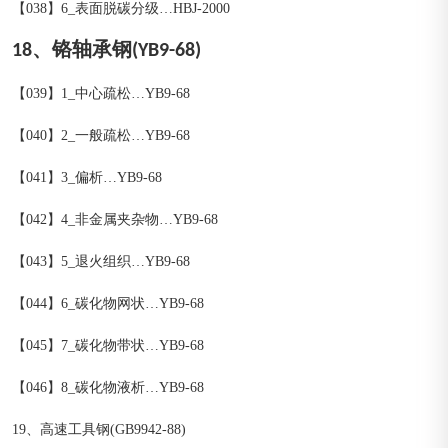
【038】6_表面脱碳分级…HBJ-2000
18、铬轴承钢(YB9-68)
【039】1_中心疏松…YB9-68
【040】2_一般疏松…YB9-68
【041】3_偏析…YB9-68
【042】4_非金属夹杂物…YB9-68
【043】5_退火组织…YB9-68
【044】6_碳化物网状…YB9-68
【045】7_碳化物带状…YB9-68
【046】8_碳化物液析…YB9-68
19、高速工具钢(GB9942-88)