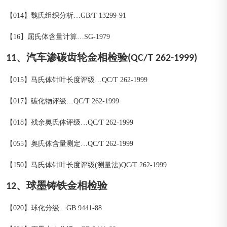
【014】魏氏组织分析…GB/T 13299-91
【16】屈氏体含量计算…SG-1979
11、汽车渗碳齿轮金相检验(QC/T 262-1999)
【015】马氏体针叶长度评级…QC/T 262-1999
【017】碳化物评级…QC/T 262-1999
【018】残余奥氏体评级…QC/T 262-1999
【055】奥氏体含量测定…QC/T 262-1999
【150】马氏体针叶长度评级(测量法)QC/T 262-1999
12、球墨铸铁金相检验
【020】球化分级…GB 9441-88