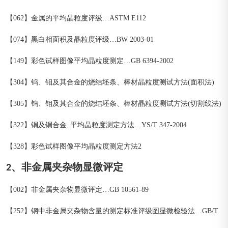
【062】金属的平均晶粒度评级…ASTM E112
【074】黑白相面积及晶粒度评级…BW 2003-01
【149】彩色试样图像平均晶粒度测定…GB 6394-2002
【304】钨、钼及其合金的烧结坯条、棒材晶粒度测试方法(面积法)
【305】钨、钼及其合金的烧结坯条、棒材晶粒度测试方法(切割线法)
【322】铜及铜合金_平均晶粒度测定方法…YS/T 347-2004
【328】彩色试样图像平均晶粒度测定方法2
2、非金属夹杂物显微评定
【002】非金属夹杂物显微评定…GB 10561-89
【252】钢中非金属夹杂物含量的测定标准评级图显微检验法…GB/T