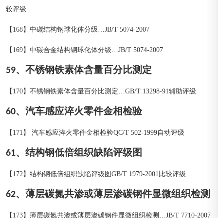
较评级
【168】中碳结构钢球化体分级…JB/T 5074-2007
【169】中碳合金结构钢球化体分级…JB/T 5074-2007
59、不锈钢铁素体含量百分比测定
【170】不锈钢铁素体含量百分比测定…GB/T 13298-91辅助评级
60、汽车感应淬火零件金相检验
【171】 汽车感应淬火零件金相检验QC/T 502-1999自动评级
61、结构钢低倍组织缺陷评级图
【172】结构钢低倍组织缺陷评级图GB/T 1979-2001比较评级
62、薄层碳氮共渗或薄层渗碳钢件显微组织检测
【173】薄层碳氮共渗或薄层渗碳钢件显微组织检测…JB/T 7710-2007