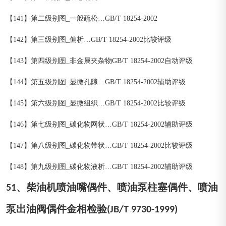
【141】第二级别图_一般疏松…GB/T 18254-2002
【142】第三级别图_偏析…GB/T 18254-2002比较评级
【143】第四级别图_非金属夹杂物GB/T 18254-2002自动评级
【144】第五级别图_显微孔隙…GB/T 18254-2002辅助评级
【145】第六级别图_显微组织…GB/T 18254-2002比较评级
【146】第七级别图_碳化物网状…GB/T 18254-2002辅助评级
【147】第八级别图_碳化物带状…GB/T 18254-2002比较评级
【148】第九级别图_碳化物液析…GB/T 18254-2002辅助评级
51、柴油机喷油嘴偶件、喷油泵柱塞偶件、喷油
泵出油阀偶件金相检验(JB/T 9730-1999)