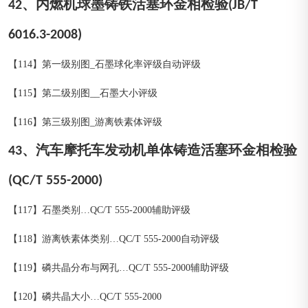
42、内燃机球墨铸铁活塞环金相检验(JB/T
6016.3-2008)
【114】第一级别图_石墨球化率评级自动评级
【115】第二级别图__石墨大小评级
【116】第三级别图_游离铁素体评级
43、汽车摩托车发动机单体铸造活塞环金相检验
(QC/T 555-2000)
【117】石墨类别…QC/T 555-2000辅助评级
【118】游离铁素体类别…QC/T 555-2000自动评级
【119】磷共晶分布与网孔…QC/T 555-2000辅助评级
【120】磷共晶大小…QC/T 555-2000