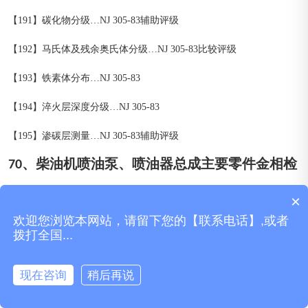
【191】碳化物分级…NJ 305-83辅助评级
【192】马氏体及残余奥氏体分级…NJ 305-83比较评级
【193】铁素体分布…NJ 305-83
【194】淬火层深度分级…NJ 305-83
【195】渗碳层测量…NJ 305-83辅助评级
70、柴油机喷油泵、喷油器总成主要零件金相检
验(JB 5175-2006)
×
欢迎您浏览本网站，请留下您的【联系电话】,或者
【196】碳化物分级…JB 5175-2006比较评级
拨打全国...
【197】马氏体和奥氏体分级…JB 5175-2006
现在咨询
稍后再说
【198】有效硬化层深度测量…JB 5175-2006
菜单
产品
拨号
地图