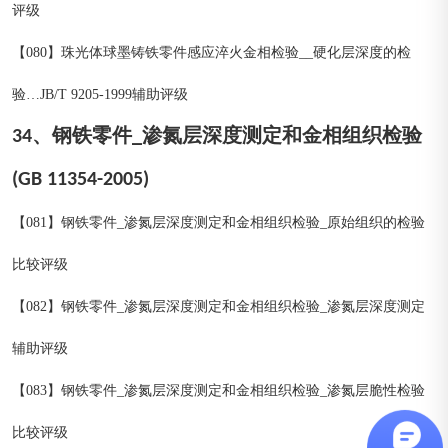
评级
【080】珠光体球墨铸铁零件感应淬火金相检验__硬化层深度的检
验…JB/T 9205-1999辅助评级
34、钢铁零件_渗氮层深度测定和金相组织检验
(GB 11354-2005)
【081】钢铁零件_渗氮层深度测定和金相组织检验_原始组织的检验
比较评级
【082】钢铁零件_渗氮层深度测定和金相组织检验_渗氮层深度测定
辅助评级
【083】钢铁零件_渗氮层深度测定和金相组织检验_渗氮层脆性检验
比较评级