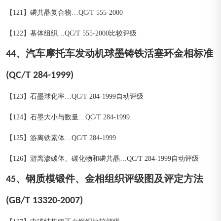
【121】磷共晶复合物…QC/T 555-2000
【122】基体组织…QC/T 555-2000比较评级
44、汽车摩托车发动机球墨铸铁活塞环金相标准
(QC/T 284-1999)
【123】石墨球化率…QC/T 284-1999自动评级
【124】石墨大小与数量…QC/T 284-1999
【125】游离铁素体…QC/T 284-1999
【126】游离渗碳体、碳化物和磷共晶…QC/T 284-1999自动评级
45、钢质模锻件、金相组织评级图及评定方法
(GB/T 13320-2007)