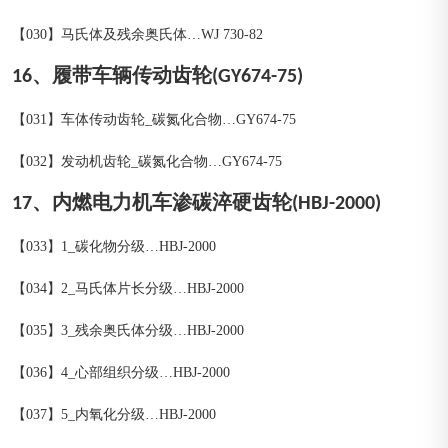
【030】马氏体及残余奥氏体…WJ 730-82
16、履带车辆传动齿轮(GY674-75)
【031】车体传动齿轮_碳氮化合物…GY674-75
【032】发动机齿轮_碳氮化合物…GY674-75
17、内燃电力机车渗碳淬硬齿轮(HBJ-2000)
【033】1_碳化物分级…HBJ-2000
【034】2_马氏体片长分级…HBJ-2000
【035】3_残余奥氏体分级…HBJ-2000
【036】4_心部组织分级…HBJ-2000
【037】5_内氧化分级…HBJ-2000