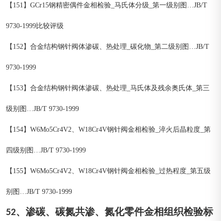
【151】GCr15钢精密偶件金相检验_马氏体分级_第一级别图…JB/T
9730-1999比较评级
【152】合金结构钢针阀体渗碳、热处理_碳化物_第二级别图…JB/T
9730-1999
【153】合金结构钢针阀体渗碳、热处理_马氏体及残余奥氏体_第三
级别图…JB/T 9730-1999
【154】W6Mo5Cr4V2、W18Cr4V钢针阀金相检验_淬火后晶粒度_第
四级别图…JB/T 9730-1999
【155】W6Mo5Cr4V2、W18Cr4V钢针阀金相检验_过热程度_第五级
别图…JB/T 9730-1999
52、渗碳、碳氮共渗、氮化零件金相组织检验标