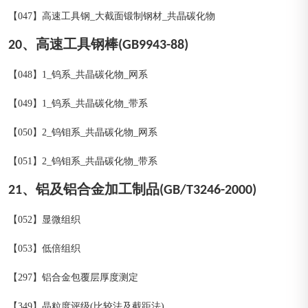
【047】高速工具钢_大截面锻制钢材_共晶碳化物
20、高速工具钢棒(GB9943-88)
【048】1_钨系_共晶碳化物_网系
【049】1_钨系_共晶碳化物_带系
【050】2_钨钼系_共晶碳化物_网系
【051】2_钨钼系_共晶碳化物_带系
21、铝及铝合金加工制品(GB/T3246-2000)
【052】显微组织
【053】低倍组织
【297】铝合金包覆层厚度测定
【349】晶粒度评级(比较法及截距法)