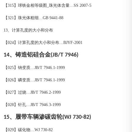
【315】球铁金相等级图_珠光体含量…SS 2007-5
【321】珠光体粗细…GB 9441-88
13、计算孔度的大小和分布
【024】计算孔度的大小和分布…BJYF-2001
14、铸造铝硅合金(JB/T 7946)
【025】钠变质…JB/T 7946.1-1999
【026】磷变质…JB/T 7946.1-1999
【027】过烧…JB/T 7946.2-1999
【028】针孔…JB/T 7946.3-1999
15、履带车辆渗碳齿轮(WJ 730-82)
【029】碳化物…WJ 730-82